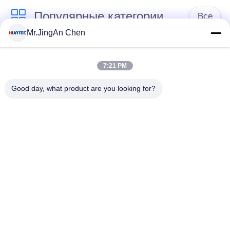
Популярные категории
Все
Mr.JingAn Chen
Ультразвуковой
Ультразвуковой
дефектоскоп
толщиномер
7:21 PM
Good day, what product are you looking for?
Толщиномер
Портативный
покрытий
твердомер
Сканеры
Рентгеновский
рентгеновских
дефектоскоп
трубопровода
Магнитопорошкового
Holiday детектор
контроля