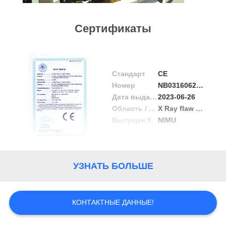
КАЧЕСТВА
Сертификаты
СВЯЖИТЕСЬ
МЫ
Стандарт
CE
СПРОСИТЕ
Номер
NB03160625919
ЦИТАТУ
Дата выдачи
2023-06-26
Область / Диапазон
X Ray flaw detector, X ray pipeline crawler
Выпущен К
NIMU
КАРТА
САЙТА
УЗНАТЬ БОЛЬШЕ
PRIVACY
POLICY
КОНТАКТНЫЕ ДАННЫЕ!