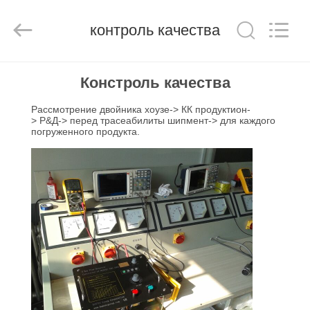
HUATEC
GROUP
CORPORATION.
контроль качества
All
Rights
Reserved.
ДОМ
Констроль качества
Рассмотрение двойника хоузе-> КК продуктион-
ПРОДУКТЫ
> Р&Д-> перед трасеабилиты шипмент-> для каждого
погруженного продукта.
О
НАС
ПУТЕШЕСТВИЕ
ФАБРИКИ
ПРОВЕРКА