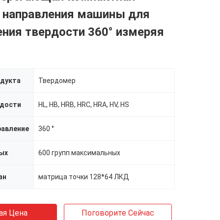
а направления машины для
ния твердости 360° измеряя
одукта
Твердомер
рдости
HL, HB, HRB, HRC, HRA, HV, HS
равление
360 °
ых
600 групп максимальных
ан
матрица точки 128*64 ЛКД
ая Цена
Поговорите Сейчас