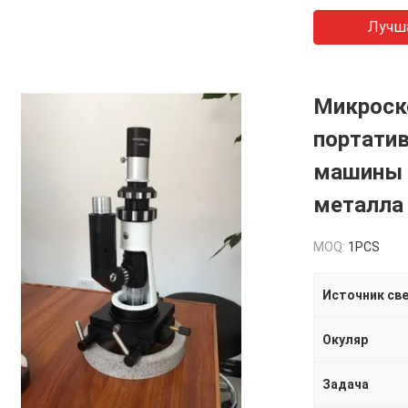
Лучш
Микроск
портати
машины 
металла
MOQ:
1PCS
Источник св
Окуляр
Задача