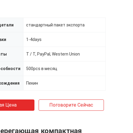
детали
стандартный пакет экспорта
вки
1-4days
аты
T / T, PayPal, Western Union
особности
500pcs в месяц
хождения
Пекин
ая Цена
Поговорите Сейчас
берегающая компактная