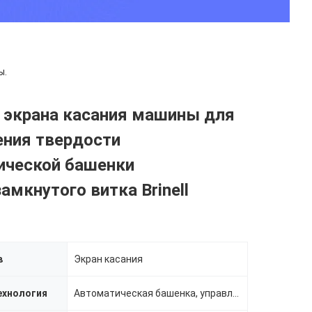
ы.
 экрана касания машины для
ения твердости
ической башенки
амкнутого витка Brinell
в
Экран касания
ехнология
Автоматическая башенка, управление давления короткозамкнутого витка, автоматическая загрузка, автома