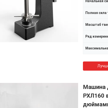
Начальная си
Полная сила 
Ряд измерен
Лучш
Машина 
РХЛ160 в
дюймами