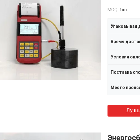
MOQ:
1шт
Упаковывая 
Время доста
Условия опл
Поставка сп
Место проис
Лучш
Энергос