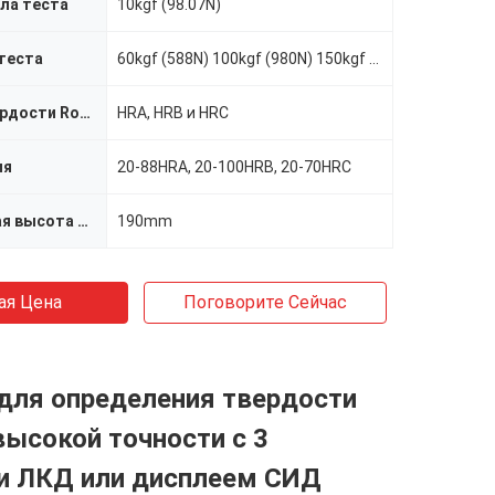
ла теста
10kgf (98.07N)
теста
60kgf (588N) 100kgf (980N) 150kgf (1471N)
Масштаб твердости Rockwell
HRA, HRB и HRC
ия
20-88HRA, 20-100HRB, 20-70HRC
Максимальная высота образца
190mm
ая Цена
Поговорите Сейчас
для определения твердости
ысокой точности с 3
 ЛКД или дисплеем СИД