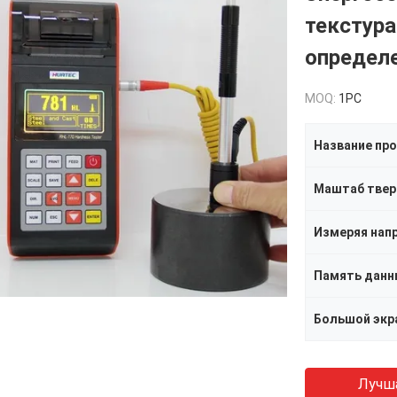
текстур
определе
MOQ:
1PC
Название пр
Маштаб тве
Измеряя нап
Память данн
Большой экр
Лучш