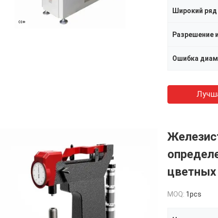
Лучш
Железист
определе
цветных
MOQ:
1pcs