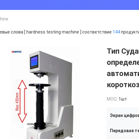
hine
вые слова [ hardness testing machine ] соответствие
144
продукт
Тип Суда
определ
автомат
короткоз
MOQ:
1шт
Экран цифро
Передовая т