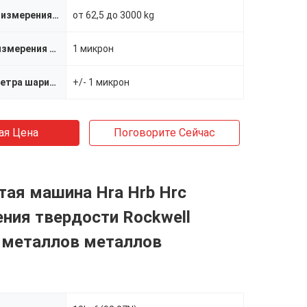
Широкий ряд измерения силы
от 62,5 до 3000 kg
Разрешение измерения вмятия
1 микрон
Ошибка диаметра шарика чем
+/- 1 микрон
ая Цена
Поговорите Сейчас
ая машина Hra Hrb Hrc
ния твердости Rockwell
 металлов металлов