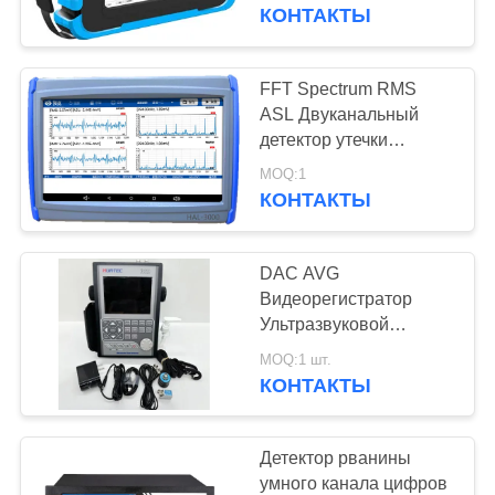
КАЧЕСТВА
Acoustic Imager HAI-
КОНТАКТЫ
100
СВЯЖИТЕСЬ
FFT Spectrum RMS
108
МЫ
ASL Двуканальный
Толщиномер
детектор утечки
звуковых волн
СПРОСИТЕ
покрытий
MOQ:1
КОНТАКТЫ
ЦИТАТУ
DAC AVG
КАРТА
Видеорегистратор
САЙТА
Ультразвуковой
60
детектор ошибок
MOQ:1 шт.
Портативный
Автоматическая
КОНТАКТЫ
PRIVACY
калибровка для
твердомер
POLICY
металла
Детектор рванины
умного канала цифров