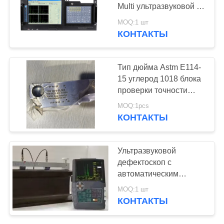
Multi ультразвуковой в
физике
MOQ:1 шт
КОНТАКТЫ
132
Рентгеновский
Тип дюйма Astm E114-
дефектоскоп
15 углерод 1018 блока
проверки точности
калибровки стальное
MOQ:1pcs
мини Iiw 2
КОНТАКТЫ
35
Ультразвуковой
Сканеры
дефектоскоп с
автоматическим
рентгеновских
усилением Dacpac
MOQ:1 шт
Curve Gate Expansion
трубопровода
КОНТАКТЫ
Weld B Display Train
Track Rail