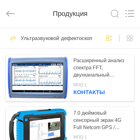
HUATEC
GROUP
CORPORATION.
Продукция
All
Rights
Reserved.
ДОМ
64
Ультразвуковой дефектоскоп
Ультразвуковой
ПРОДУКТЫ
дефектоскоп
Расширенный анализ
спектра FFT,
О
двухканальный
НАС
синхронный детектор
MOQ:1
утечек клапанов
КОНТАКТЫ
акустической эмиссии с
64
ПУТЕШЕСТВИЕ
опциональным
Ультразвуковой
ФАБРИКИ
усилением
7.0 дюймовый
сенсорный экран 4G
толщиномер
Full Netcom GPS /
ПРОВЕРКА
Beidou Gas Leak
MOQ:1