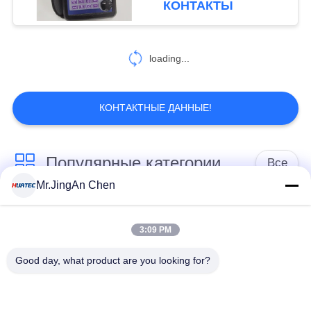
КОНТАКТЫ
38
Оборудование для
loading...
испытаний
вихревого тока
КОНТАКТНЫЕ ДАННЫЕ!
Популярные категории
Все
19
Mr.JingAn Chen
Проникающими
Ультразвуковой
Ультразвуковой
Тестирование
дефектоскоп
толщиномер
3:09 PM
Good day, what product are you looking for?
Толщиномер
Портативный
покрытий
твердомер