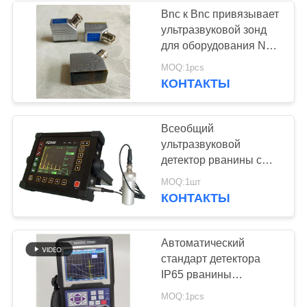
Bnc к Bnc привязывает
ультразвуковой зонд
22
для оборудования Ndt
ультразвукового
MOQ:1pcs
Holiday детектор
КОНТАКТЫ
Всеобщий
ультразвуковой
детектор рванины с
дисплеем цвета
70
MOQ:1шт
USMFD34035X
КОНТАКТЫ
Магнитопорошкового
backlight СИД ярким
контроля
Автоматический
стандарт детектора
IP65 рванины
ультразвука тарировки
MOQ:1pcs