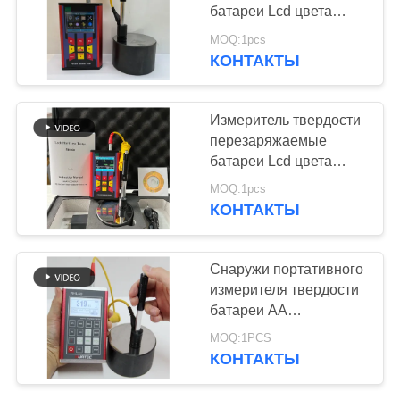
батареи Lcd цвета
портативные для
MOQ:1pcs
металла
КОНТАКТЫ
Измеритель твердости
перезаряжаемые
батареи Lcd цвета
портативный подгонял
MOQ:1pcs
материал для
КОНТАКТЫ
металлов
Снаружи портативного
измерителя твердости
батареи AA
цилиндрическое
MOQ:1PCS
сферически и
КОНТАКТЫ
внутренний
поверхностный