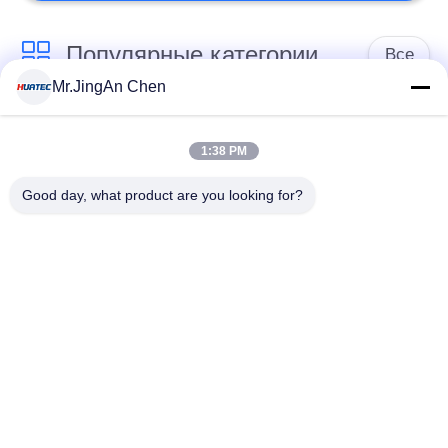
Популярные категории
Все
Mr.JingAn Chen
Ультразвуковой
Ультразвуковой
дефектоскоп
толщиномер
1:38 PM
Good day, what product are you looking for?
Толщиномер
Портативный
покрытий
твердомер
Сканеры
Рентгеновский
рентгеновских
дефектоскоп
трубопровода
Магнитопорошкового
Holiday детектор
контроля