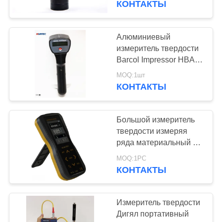
КОНТАКТЫ
Алюминиевый
измеритель твердости
Barcol Impressor HBA-
100 Barcol измерителя
MOQ:1шт
твердости
КОНТАКТЫ
Большой измеритель
твердости измеряя
ряда материальный с
12 месяцами гарантии
MOQ:1PC
КОНТАКТЫ
Измеритель твердости
Дигял портативный