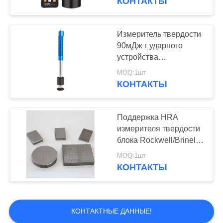
КОНТАКТЫ
Измеритель твердости
90мДж г ударного
устройства
портативный с
MOQ:1шт
утверждением ИСО/КЭ
КОНТАКТЫ
Поддержка HRA
измерителя твердости
блока Rockwell/Brinell
блока портативная,
MOQ:1шт
HRC, блоки
КОНТАКТЫ
определения
твердости HRB
КОНТАКТНЫЕ ДАННЫЕ!