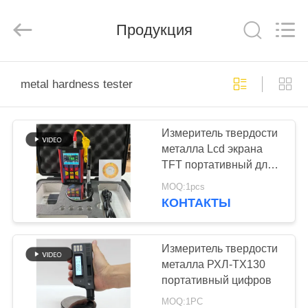
HUATEC
GROUP
CORPORATION.
Продукция
All
Rights
Reserved.
ДОМ
metal hardness tester
ПРОДУКТЫ
Измеритель твердости
металла Lcd экрана
О
TFT портативный для
НАС
стали
MOQ:1pcs
КОНТАКТЫ
ПУТЕШЕСТВИЕ
ФАБРИКИ
Измеритель твердости
металла РХЛ-ТХ130
портативный цифров
ПРОВЕРКА
MOQ:1PC