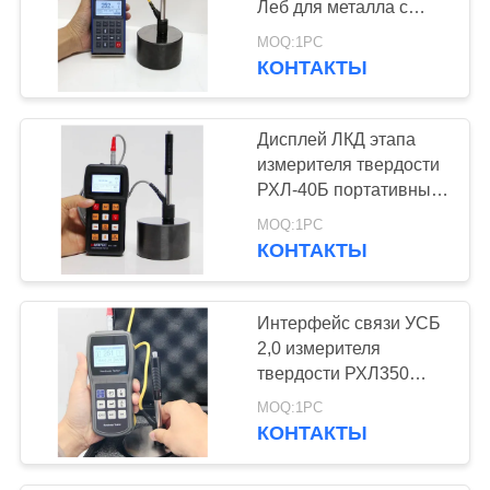
Леб для металла с
деятельностью
MOQ:1PC
интерфейса РС232
КОНТАКТЫ
легкой
Дисплей ЛКД этапа
измерителя твердости
РХЛ-40Б портативный
с функцией тарировки
MOQ:1PC
программного
КОНТАКТЫ
обеспечения
Интерфейс связи УСБ
2,0 измерителя
твердости РХЛ350
высокой точности
MOQ:1PC
цифров портативный
КОНТАКТЫ