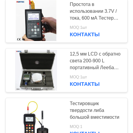
Простота в
использовании 3.7V /
тока, 600 мА Тестеры
твердости
MOQ:1шт
портативный RHL30
КОНТАКТЫ
для Die полости
формы
12,5 мм LCD с обратно
света 200-900 L
портативный Лееба
Тестеры твердости
MOQ:1шт
RHL10
КОНТАКТЫ
Тестировщик
твердости либа
большой вместимости
MOQ:1