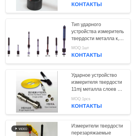
КАЧЕСТВА
КОНТАКТЫ
СВЯЖИТЕСЬ
Тип ударного
МЫ
устройства измеритель
твердости металла к,
Хандхэльд измеритель
СПРОСИТЕ
MOQ:1шт
твердости для
КОНТАКТЫ
ЦИТАТУ
небольшой тонкой
части работы
Ударное устройство
КАРТА
измерителя твердости
САЙТА
11mj металла слоев d
поверхностное
MOQ:1pcs
затвердетое
КОНТАКТЫ
PRIVACY
портативное
POLICY
Измерители твердости
перезаряжаемые