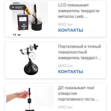
дурометр металла
LCD показывает
измеритель твердости
металла Leeb
портативный.
MOQ:1шт
Портативная машинка
КОНТАКТЫ
тестера твердости по
дурометру металла
Портативный и точный
поверхностный
измеритель твердости
ПХ-1С Роквелл
MOQ:1шт
многофункциональный
КОНТАКТЫ
ДЛ показывает паз/
отверстие
портативного теста
измерителя твердости
MOQ:1шт
худенький узкий