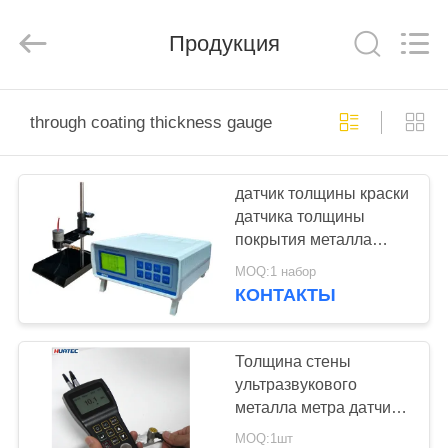
HUATEC
GROUP
CORPORATION.
Продукция
All
Rights
Reserved.
ДОМ
through coating thickness gauge
ПРОДУКТЫ
датчик толщины краски
датчика толщины
О
покрытия металла
НАС
0.1μM не
MOQ:1 набор
электрохронометрический
КОНТАКТЫ
электронный
ПУТЕШЕСТВИЕ
ФАБРИКИ
Толщина стены
ультразвукового
металла метра датчика
ПРОВЕРКА
толщины пластиковая
MOQ:1шт