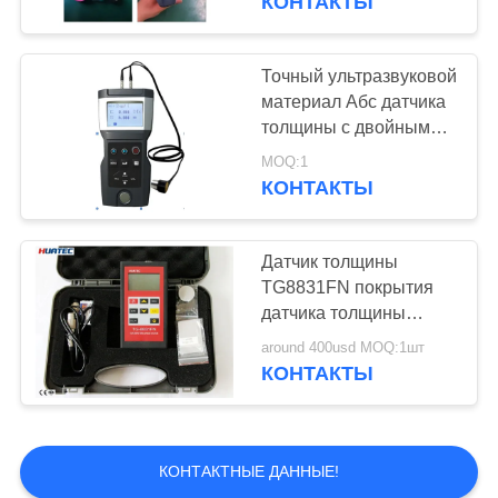
КОНТАКТЫ
Точный ультразвуковой
материал Абс датчика
толщины с двойным
зондом элемента
MOQ:1
КОНТАКТЫ
Датчик толщины
TG8831FN покрытия
датчика толщины
фильма краски
around 400usd MOQ:1шт
магнетизма
КОНТАКТЫ
КОНТАКТНЫЕ ДАННЫЕ!