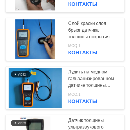
КАЧЕСТВА
через датчик толщины
КОНТАКТЫ
покрытия
СВЯЖИТЕСЬ
Слой краски слоя
МЫ
брызг датчика
толщины покрытия
краски 300 градус
СПРОСИТЕ
MOQ:1
цельсий
КОНТАКТЫ
ЦИТАТУ
высокотемпературный
Лудить на медном
КАРТА
гальванизированном
САЙТА
датчике толщины
покрытия слоя
MOQ:1
многофункциональном
КОНТАКТЫ
PRIVACY
POLICY
Датчик толщины
ультразвукового