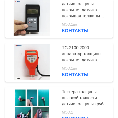
датчик толщины
покрытия датчика
покрывая толщины
TG8829 осмотра 5mm
MOQ:1шт
КОНТАКТЫ
TG-2100 2000
аппаратур толщины
покрытия датчика
толщины покрытия
MOQ:1шт
микрона измеряя
КОНТАКТЫ
Тестера толщины
высокой точности
датчик толщины трубы
ультразвукового
MOQ:1
ультразвуковой