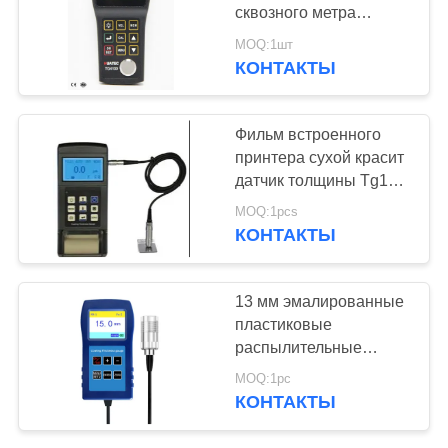
сквозного метра
глубины датчика
MOQ:1шт
толщины покрытия
КОНТАКТЫ
ультразвукового
портативный
Фильм встроенного
принтера сухой красит
датчик толщины Tg110
покрытия Elcometer
MOQ:1pcs
КОНТАКТЫ
13 мм эмалированные
пластиковые
распылительные
покрытия
MOQ:1pc
противокоррозионные
КОНТАКТЫ
огнеупорные толщина
покрытия габарит TG-