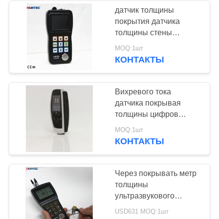
6008
датчик толщины
покрытия датчика
толщины стены
Отголоск-отголоска
MOQ:1шт
ультразвуковой
КОНТАКТЫ
ультразвуковой
Вихревого тока
датчика покрывая
толщины цифров
датчик толщины
MOQ:1шт
магнитного крася
КОНТАКТЫ
Через покрывать метр
толщины
ультразвукового
тестера толщины
USD631 MOQ:1шт
металла