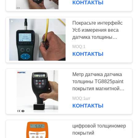
КОНТАКТЫ
ультразвуковой
Покрасьте интерфейс
Усб измерения веса
датчика толщины
покрытия мини для
MOQ:1
сообщения
КОНТАКТЫ
Метр датчика датчика
толщины TG8825paint
покрытия магнитной
индукции 1250um
MOQ:1шт
КОНТАКТЫ
цифровой толщиномер
покрытий