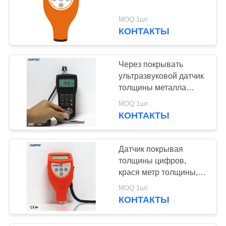
MOQ:1шт
КОНТАКТЫ
Через покрывать
ультразвуковой датчик
толщины металла
датчика толщины
MOQ:1шт
стены ультразвуковой
КОНТАКТЫ
Датчик покрывая
толщины цифров,
крася метр толщины,
аппаратуры измерения
MOQ:1шт
толщины покрытия
КОНТАКТЫ