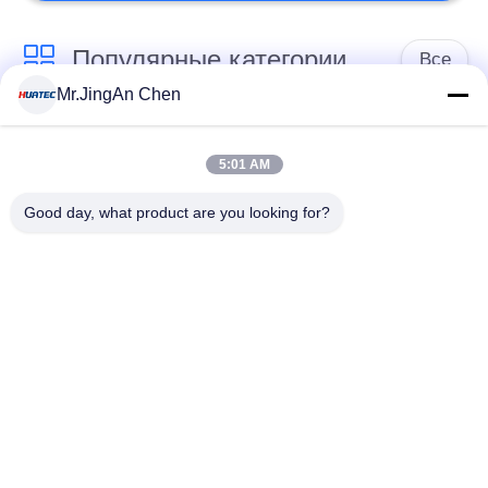
Популярные категории
Все
Mr.JingAn Chen
Ультразвуковой
Ультразвуковой
дефектоскоп
толщиномер
5:01 AM
Good day, what product are you looking for?
Толщиномер
Портативный
покрытий
твердомер
Сканеры
Рентгеновский
рентгеновских
дефектоскоп
трубопровода
Магнитопорошкового
Holiday детектор
контроля