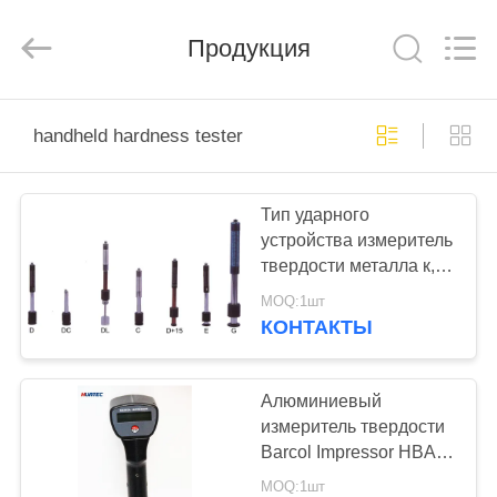
HUATEC
GROUP
CORPORATION.
Продукция
All
Rights
Reserved.
ДОМ
handheld hardness tester
ПРОДУКТЫ
Тип ударного
устройства измеритель
О
твердости металла к,
НАС
Хандхэльд измеритель
MOQ:1шт
твердости для
КОНТАКТЫ
небольшой тонкой
ПУТЕШЕСТВИЕ
части работы
ФАБРИКИ
Алюминиевый
измеритель твердости
Barcol Impressor HBA-
ПРОВЕРКА
100 Barcol измерителя
MOQ:1шт