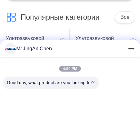
Популярные категории
Все
Ультразвуковой
Ультразвуковой
дефектоскоп
толщиномер
Mr.JingAn Chen
Толщиномер
Портативный
4:50 PM
покрытий
твердомер
Good day, what product are you looking for?
Сканеры
Рентгеновский
рентгеновских
дефектоскоп
трубопровода
Магнитопорошкового
Holiday детектор
контроля