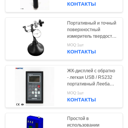
КАЧЕСТВА
твердости
КОНТАКТЫ
СВЯЖИТЕСЬ
Портативный и точный
МЫ
поверхностный
измеритель твердости
ПХ-1С Роквелл
СПРОСИТЕ
MOQ:1шт
многофункциональный
КОНТАКТЫ
ЦИТАТУ
ЖК-дисплей с обратно
КАРТА
- легкая USB / RS232
САЙТА
портативный Лееба
Тестеры твердости
MOQ:1шт
RHL30
КОНТАКТЫ
PRIVACY
POLICY
Простой в
использовании