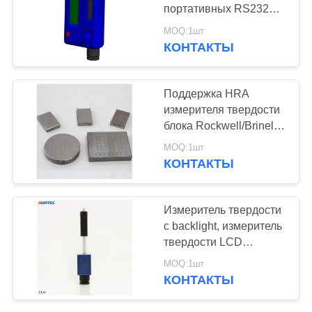
портативных RS232
3.7V ndt тестер
MOQ:1шт
твердости
КОНТАКТЫ
тестирования RHL80
Поддержка HRA
измерителя твердости
блока Rockwell/Brinell
блока портативная,
MOQ:1шт
HRC, блоки
КОНТАКТЫ
определения
твердости HRB
Измеритель твердости
с backlight, измеритель
твердости LCD
портативный Leeb
MOQ:1шт
ручки
КОНТАКТЫ