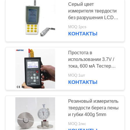
Серый цвет
измерителя твердости
без разрушения LCD
Uci портативного
MOQ:1pcs
ультразвуковой для
КОНТАКТЫ
металла
Простота в
использовании 3.7V /
тока, 600 мА Тестеры
твердости
MOQ:1шт
портативный RHL30
КОНТАКТЫ
для Die полости
формы
Резиновый измеритель
твердости берега пены
и губки 400g 5mm
MOQ:1пкс