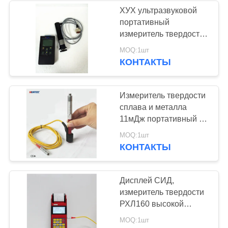
ХУХ ультразвуковой
портативный
измеритель твердости
-1 для небольших/
MOQ:1шт
больших металла и
КОНТАКТЫ
сплава
Измеритель твердости
сплава и металла
11мДж портативный с
ударным устройством
MOQ:1шт
д
КОНТАКТЫ
Дисплей СИД,
измеритель твердости
РХЛ160 высокой
точности портативный,
MOQ:1шт
Мутифунктион Порта