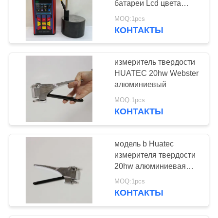
батареи Lcd цвета
портативные для
MOQ:1pcs
металла
КОНТАКТЫ
измеритель твердости
HUATEC 20hw Webster
алюминиевый
MOQ:1pcs
КОНТАКТЫ
модель b Huatec
измерителя твердости
20hw алюминиевая
Webster
MOQ:1pcs
КОНТАКТЫ