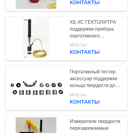
КОНТАКТЫ
ХБ ХС ГЕКТОЛИТРА
поддержки прибора
портативного
измерителя твердости
MOQ:1шт
нержавеющей стали/
КОНТАКТЫ
литой стали
вспомогательный
Портативный тестер
аксессуар поддержки
кольца твердости для
фасонных материалов
MOQ:1шт
КОНТАКТЫ
Измерители твердости
перезаряжаемые