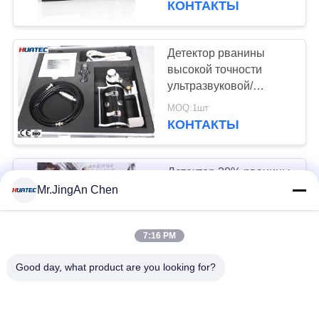
КОНТАКТЫ
ультразвуковое для
кабельных кранов
Детектор рванины
высокой точности
ультразвуковой/
ультразвуковая
MOQ:1шт
аттестация ГОСТ
КОНТАКТЫ
(ГОСУДАРСТВЕННЫЙ
СТАНДАРТ) испытания
металла
Детектор 20% рванины
веревочки провода
Mr.JingAn Chen
внутренний внешний
ультразвуковой -
MOQ:1шт
7:16 PM
влажность 95%РХ
КОНТАКТЫ
Good day, what product are you looking for?
Детектора рванины
веревочки провода