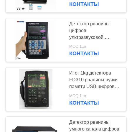
КАЧЕСТВА
детектор, NDT, UT,
КОНТАКТЫ
испытание ndt
СВЯЖИТЕСЬ
Детектор рванины
МЫ
цифров
ультразвуковой,
ультразвуковое
СПРОСИТЕ
MOQ:1шт
доказательство пыли
КОНТАКТЫ
ЦИТАТУ
аппаратуры
обнаружения рванины
Итог 1kg детектора
КАРТА
FD310 рванины ручки
САЙТА
памяти USB цифровой
ультразвуковой
MOQ:1шт
миниый с батареей
КОНТАКТЫ
PRIVACY
POLICY
Детектор рванины
умного канала цифров