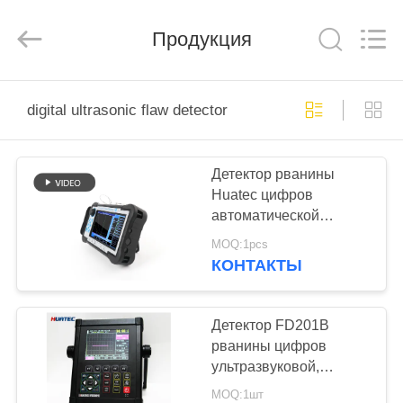
HUATEC
GROUP
CORPORATION.
Продукция
All
Rights
Reserved.
ДОМ
digital ultrasonic flaw detector
ПРОДУКТЫ
Детектор рванины
Huatec цифров
О
автоматической
НАС
тарировки
MOQ:1pcs
портативный
КОНТАКТЫ
ультразвуковой
ПУТЕШЕСТВИЕ
ФАБРИКИ
Детектор FD201B
рванины цифров
ультразвуковой,
ПРОВЕРКА
ультразвуковой
MOQ:1шт