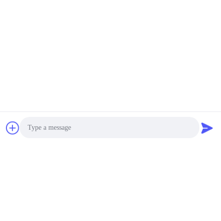
лифта ВРТ детектор
рванины
MOQ:1шт
ультразвукового
КОНТАКТЫ
внутренний внешний
Тарировка автомобиля
детектора рванины
детектора УТ рванины
цифров портативная
MOQ:1пкс
ультразвуковая
КОНТАКТЫ
Цифров портативное
DAC, AVG изгибает
ультразвуковой
детектор FD350USM60
MOQ:1шт
Photo
рванины детектора
КОНТАКТЫ
рванины/UT
Video Call