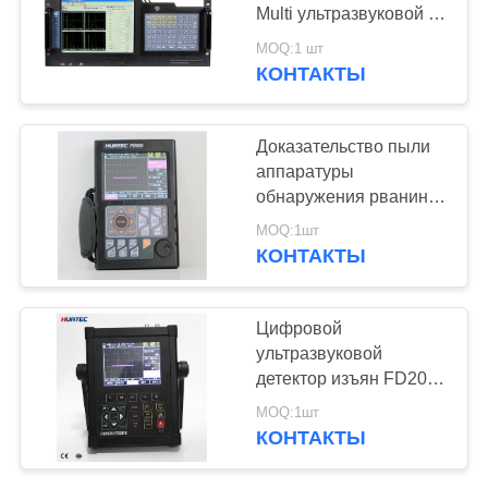
Multi ультразвуковой в
физике
MOQ:1 шт
КОНТАКТЫ
Доказательство пыли
аппаратуры
обнаружения рванины
цифров
MOQ:1шт
ультразвуковое
КОНТАКТЫ
Цифровой
ультразвуковой
детектор изъян FD201,
UT, ультразвуковой
MOQ:1шт
испытательное
КОНТАКТЫ
оборудование 10 часов
работы