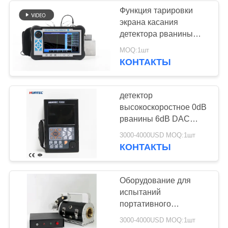
Функция тарировки
экрана касания
детектора рванины
карты Сд портативная
MOQ:1шт
ультразвуковая
КОНТАКТЫ
автоматическая
детектор
высокоскоростное 0dB
рванины 6dB DAC
цифров
3000-4000USD MOQ:1шт
ультразвуковой - 130dB
КОНТАКТЫ
с доказательством
масла FD550
Оборудование для
испытаний
портативного
ультразвукового
3000-4000USD MOQ:1шт
детектора рванины