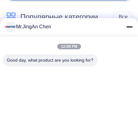
Популярные категории
Все
Mr.JingAn Chen
Ультразвуковой
Ультразвуковой
дефектоскоп
толщиномер
12:08 PM
Good day, what product are you looking for?
Толщиномер
Портативный
покрытий
твердомер
Сканеры
Рентгеновский
рентгеновских
дефектоскоп
трубопровода
Магнитопорошкового
Holiday детектор
контроля