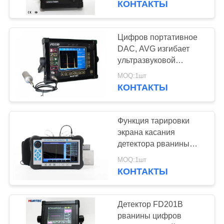
КОНТАКТЫ
оборудование 10 часов
работы
Цифров портативное
DAC, AVG изгибает
ультразвуковой
детектор FD350USM60
MOQ:1шт
рванины детектора
КОНТАКТЫ
рванины/UT
Функция тарировки
экрана касания
детектора рванины
карты Сд портативная
MOQ:1шт
ультразвуковая
КОНТАКТЫ
автоматическая
Детектор FD201B
рванины цифров