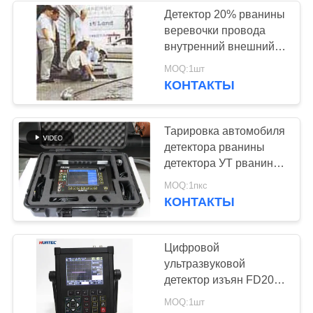
металла
Детектор 20% рванины
веревочки провода
внутренний внешний
ультразвуковой -
MOQ:1шт
влажность 95%РХ
КОНТАКТЫ
Тарировка автомобиля
детектора рванины
детектора УТ рванины
цифров портативная
MOQ:1пкс
ультразвуковая
КОНТАКТЫ
Цифровой
ультразвуковой
детектор изъян FD201,
UT, ультразвуковой
MOQ:1шт
испытательное