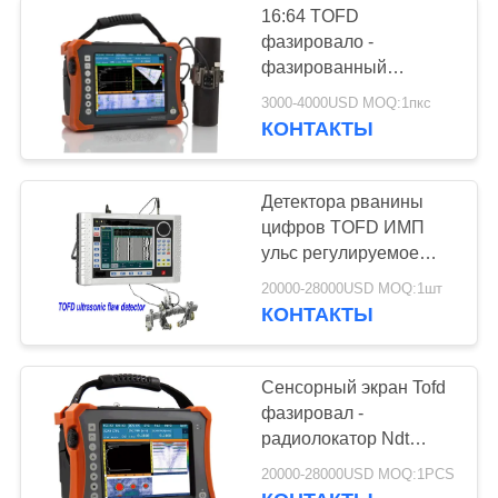
16:64 TOFD
фазировало -
фазированный
детектор рванины
3000-4000USD MOQ:1пкс
массива
КОНТАКТЫ
ультразвуковой -
детектор рванины
массива
Детектора рванины
цифров TOFD ИМП
ульс регулируемое
TOFD400
20000-28000USD MOQ:1шт
прямоугольной волны
КОНТАКТЫ
ультразвукового
отрицательный
Сенсорный экран Tofd
фазировал -
радиолокатор Ndt
массива фазировал -
20000-28000USD MOQ:1PCS
детектор рванины