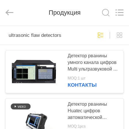
HUATEC
GROUP
CORPORATION.
Продукция
All
Rights
Reserved.
ДОМ
ultrasonic flaw detectors
ПРОДУКТЫ
Детектор рванины
умного канала цифров
О
Multi ультразвуковой в
НАС
физике
MOQ:1 шт
КОНТАКТЫ
ПУТЕШЕСТВИЕ
ФАБРИКИ
Детектор рванины
Huatec цифров
автоматической
ПРОВЕРКА
тарировки
MOQ:1pcs