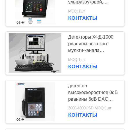
ультразвуковой,
ультразвуковой
MOQ:1шт
детектор, NDT, UT,
КОНТАКТЫ
испытание ndt
Детекторы ХФД-1000
рванины высокого
мульти-канала
стабильности
MOQ:1шт
ультразвуковые с 2 до
КОНТАКТЫ
16 каналами
детектор
высокоскоростное 0dB
рванины 6dB DAC
цифров
3000-4000USD MOQ:1шт
ультразвуковой - 130dB
КОНТАКТЫ
с доказательством
масла FD550