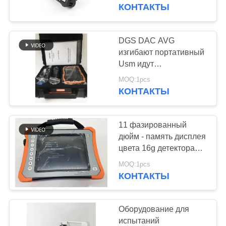
КАЧЕСТВА
портативный
КОНТАКТЫ
ультразвуковой
СВЯЖИТЕСЬ
DGS DAC AVG
МЫ
изгибают портативный
Usm идут
ультразвуковой
СПРОСИТЕ
MOQ:1pcs
детектор рванины
КОНТАКТЫ
ЦИТАТУ
11 фазированный
КАРТА
дюйм - память дисплея
САЙТА
цвета 16g детектора
800x600 Tft рванины
MOQ:1pcs
массива
КОНТАКТЫ
PRIVACY
ультразвуковая
POLICY
Оборудование для
испытаний