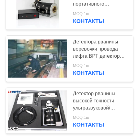
портативного
ультразвукового
MOQ:1шт
детектора рванины
КОНТАКТЫ
ультразвуковое для
кабельных кранов
Детектора рванины
веревочки провода
лифта ВРТ детектор
рванины
MOQ:1шт
ультразвукового
КОНТАКТЫ
внутренний внешний
Детектор рванины
высокой точности
ультразвуковой/
ультразвуковая
MOQ:1шт
аттестация ГОСТ
КОНТАКТЫ
(ГОСУДАРСТВЕННЫЙ
СТАНДАРТ) испытания