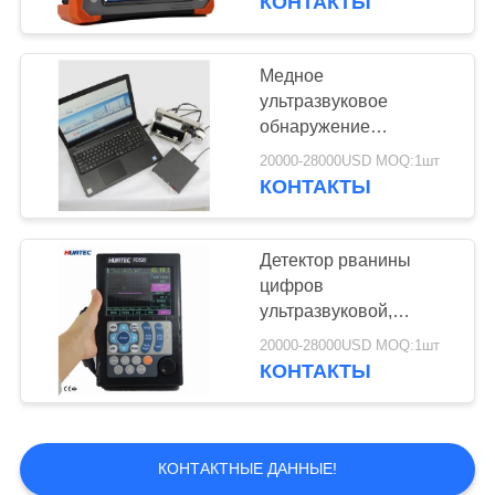
КОНТАКТЫ
массива
ультразвуковой
Медное
ультразвуковое
обнаружение
веревочки стального
20000-28000USD MOQ:1шт
провода детектора
КОНТАКТЫ
рванины внутреннее
внешнее
Детектор рванины
цифров
ультразвуковой,
ультразвуковое
20000-28000USD MOQ:1шт
доказательство пыли
КОНТАКТЫ
аппаратуры
обнаружения рванины
КОНТАКТНЫЕ ДАННЫЕ!