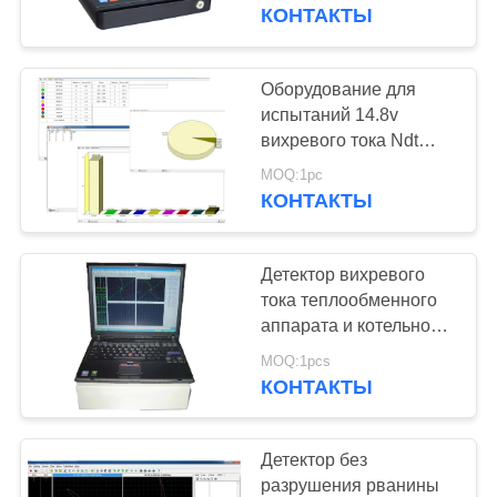
КАЧЕСТВА
КОНТАКТЫ
СВЯЖИТЕСЬ
Оборудование для
108
МЫ
испытаний 14.8v
Толщиномер
вихревого тока Ndt
портативное
СПРОСИТЕ
покрытий
MOQ:1pc
построенное в батарее
КОНТАКТЫ
ЦИТАТУ
лития
Детектор вихревого
КАРТА
тока теплообменного
САЙТА
аппарата и котельной
60
трубы с отображением
MOQ:1pcs
Портативный
листа трубки
КОНТАКТЫ
PRIVACY
твердомер
POLICY
Детектор без
разрушения рванины