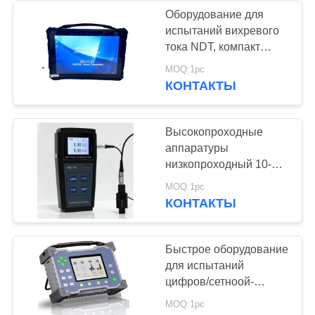
Оборудование для
испытаний вихревого
22
тока NDT, компакт
прибора вихревого
MOQ:1pc
Holiday детектор
тока
КОНТАКТЫ
Высокопроходные
аппаратуры
низкопроходный 10-
10000 Hz цифров
70
MOQ:1pc
вихревого тока 0-500
КОНТАКТЫ
Магнитопорошкового
Hz 1-100 стандартов
ASTM
контроля
Быстрое оборудование
для испытаний
цифров/сетноой-
аналогов
MOQ:1pc
дифференциал