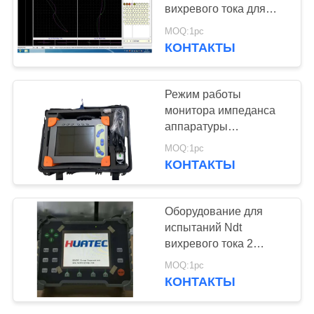
вихревого тока для
отображения листа
MOQ:1pc
трубки
КОНТАКТЫ
132
Рентгеновский
Режим работы
дефектоскоп
монитора импеданса
аппаратуры
обнаружения отказа
MOQ:1pc
вихревого тока
КОНТАКТЫ
отношения усиления
0.1-10 автоматический
35
Оборудование для
Сканеры
испытаний Ndt
вихревого тока 2
рентгеновских
каналов
MOQ:1pc
трубопровода
КОНТАКТЫ