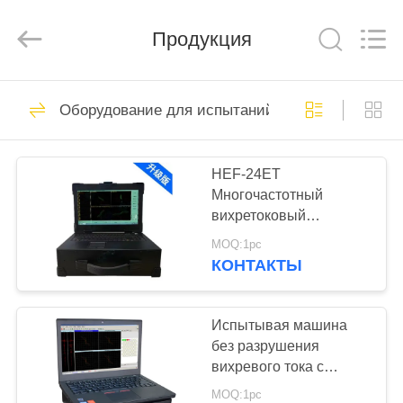
HUATEC
GROUP
CORPORATION.
Продукция
All
Rights
Reserved.
ДОМ
64
Оборудование для испытаний вихревого тока
Ультразвуковой
ПРОДУКТЫ
дефектоскоп
HEF-24ET
Многочастотный
О
вихретоковый
НАС
дефектоскоп для труб
MOQ:1pc
котлов и
КОНТАКТЫ
теплообменников
64
ПУТЕШЕСТВИЕ
Ультразвуковой
ФАБРИКИ
Испытывая машина
без разрушения
толщиномер
вихревого тока с
ПРОВЕРКА
батареей лития
MOQ:1pc