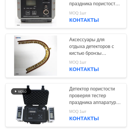
праздника пористости
цифрового дисплея
MOQ:1шт
0.2-30КВ 0.05-10мм
КОНТАКТЫ
Аксессуары для
отдыха детекторов с
кистью бронзы
светомассы зонд /
MOQ:1шт
Плоская кисть зонды
КОНТАКТЫ
Детектор пористости
проверяя тестер
праздника аппаратуры
врезая состояние
MOQ:1шт
Antisepsis трубы
КОНТАКТЫ
наружное