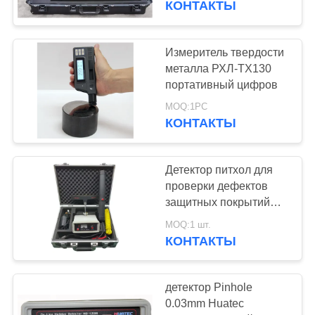
КОНТАКТЫ
Измеритель твердости
металла РХЛ-ТХ130
портативный цифров
MOQ:1PC
КОНТАКТЫ
Детектор питхол для
проверки дефектов
защитных покрытий
нефтегазопроводов,
MOQ:1 шт.
кабелей, эмали,
КОНТАКТЫ
металлических
резервуаров
детектор Pinhole
0.03mm Huatec