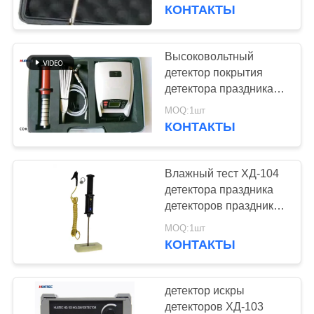
КАЧЕСТВА
ХД-120
КОНТАКТЫ
СВЯЖИТЕСЬ
Высоковольтный
МЫ
детектор покрытия
детектора праздника
пористости детектора
СПРОСИТЕ
MOQ:1шт
праздника детектора
КОНТАКТЫ
ЦИТАТУ
Pinhole
Влажный тест ХД-104
КАРТА
детектора праздника
САЙТА
детекторов праздника
пористости Пинхоле
MOQ:1шт
губки
КОНТАКТЫ
PRIVACY
POLICY
детектор искры
детекторов ХД-103