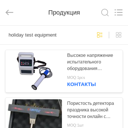
HUATEC
GROUP
CORPORATION.
Продукция
All
Rights
Reserved.
ДОМ
holiday test equipment
ПРОДУКТЫ
Высокое напряжение
испытательного
О
оборудования
НАС
праздника LCD
MOQ:1pcs
противокоррозионное
КОНТАКТЫ
покрывая
ПУТЕШЕСТВИЕ
ФАБРИКИ
Пористость детектора
праздника высокой
точности онлайн с
ПРОВЕРКА
цифровым дисплеем
MOQ:1шт