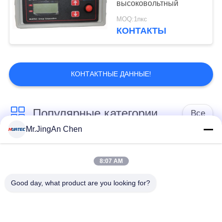
высоковольтный
MOQ:1пкс
КОНТАКТЫ
КОНТАКТНЫЕ ДАННЫЕ!
Популярные категории
Все
Mr.JingAn Chen
Ультразвуковой
Ультразвуковой
дефектоскоп
толщиномер
8:07 AM
Good day, what product are you looking for?
Толщиномер
Портативный
покрытий
твердомер