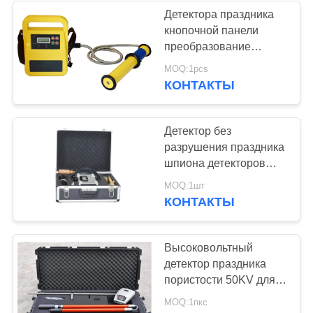
Детектора праздника
кнопочной панели
преобразование
частоты
MOQ:1pcs
высоковольтного
КОНТАКТЫ
умное
Детектор без
разрушения праздника
шпиона детекторов
праздника пористости
MOQ:1шт
искры защиты от
КОНТАКТЫ
коррозии трубы
Высоковольтный
детектор праздника
пористости 50KV для
делать водостойким
MOQ:1пкс
пола