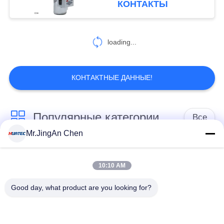
КОНТАКТЫ
38
Оборудование для
loading...
испытаний
вихревого тока
КОНТАКТНЫЕ ДАННЫЕ!
Популярные категории
Все
19
Mr.JingAn Chen
Проникающими
Ультразвуковой
Ультразвуковой
Тестирование
дефектоскоп
толщиномер
10:10 AM
Good day, what product are you looking for?
Толщиномер
Портативный
покрытий
твердомер