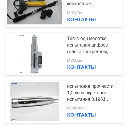
конкретное
обнаружение корозии
MOQ:1шт
арматуры
КОНТАКТЫ
132
Рентгеновский
Тип-в-одн молотке
дефектоскоп
испытания цифров
голоса конкретном,
785N/2.207J
MOQ:1шт
КОНТАКТЫ
35
испытание прочности
Сканеры
1,0 до конкретного
испытания 0.196J
рентгеновских
молотка/миномета Mpa
MOQ:1шт
25
трубопровода
КОНТАКТЫ