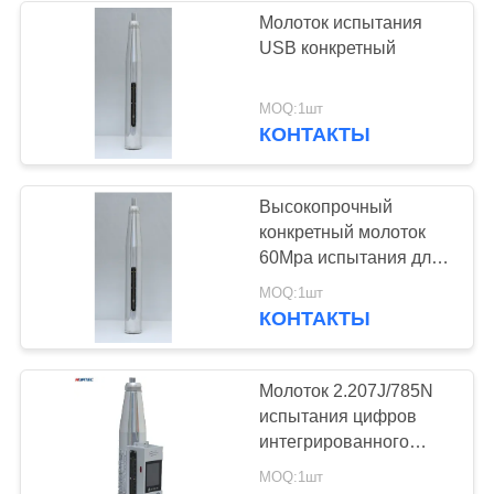
Молоток испытания
USB конкретный
22
MOQ:1шт
Holiday детектор
КОНТАКТЫ
Высокопрочный
конкретный молоток
60Mpa испытания для
структуры здания
70
MOQ:1шт
КОНТАКТЫ
Магнитопорошкового
контроля
Молоток 2.207J/785N
испытания цифров
интегрированного
голоса конкретный
MOQ:1шт