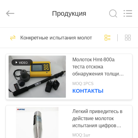
HUATEC
GROUP
CORPORATION.
Продукция
All
Rights
Reserved.
ДОМ
64
Конкретные испытания молот
Ультразвуковой
ПРОДУКТЫ
дефектоскоп
Молоток Hmt-800a
теста отскока
О
обнаружения толщины
НАС
пола конкретный
MOQ:1PCS
КОНТАКТЫ
64
ПУТЕШЕСТВИЕ
Ультразвуковой
ФАБРИКИ
Легкий приведитесь в
действие молоток
толщиномер
испытания цифров
ПРОВЕРКА
конкретный, w +
MOQ:1шт