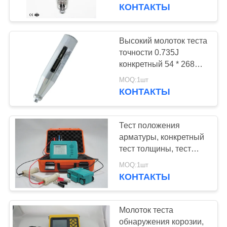
КАЧЕСТВА
интегрировал голос
КОНТАКТЫ
СВЯЖИТЕСЬ
Высокий молоток теста
108
МЫ
точности 0.735J
Толщиномер
конкретный 54 * 268
Mm для кирпича
СПРОСИТЕ
покрытий
MOQ:1шт
КОНТАКТЫ
ЦИТАТУ
Тест положения
КАРТА
арматуры, конкретный
САЙТА
тест толщины, тест
60
диаметра арматуры и
MOQ:1шт
Портативный
степень корозии
КОНТАКТЫ
PRIVACY
арматуры испытывают
твердомер
POLICY
Молоток теста
обнаружения корозии,