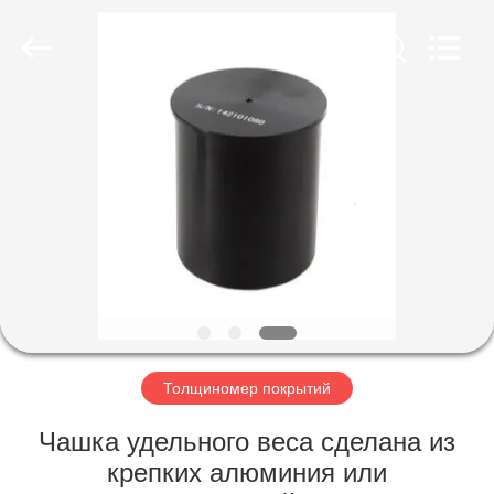
HUATEC
GROUP
CORPORATION.
All
Rights
Reserved.
ДОМ
ПРОДУКТЫ
О
НАС
ПУТЕШЕСТВИЕ
ФАБРИКИ
Толщиномер покрытий
Чашка удельного веса сделана из
ПРОВЕРКА
крепких алюминия или