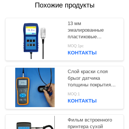
Похожие продукты
13 мм
эмалированные
пластиковые
распылительные
MOQ:1pc
покрытия
КОНТАКТЫ
противокоррозионные
огнеупорные толщина
покрытия габарит TG-
Слой краски слоя
6008
брызг датчика
толщины покрытия
краски 300 градус
MOQ:1
цельсий
КОНТАКТЫ
высокотемпературный
Фильм встроенного
принтера сухой