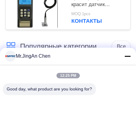
красит датчик
толщины Tg110
MOQ:1pcs
покрытия Elcometer
КОНТАКТЫ
Популярные категории
Все
Mr.JingAn Chen
Ультразвуковой
Ультразвуковой
дефектоскоп
толщиномер
12:25 PM
Good day, what product are you looking for?
Толщиномер
Портативный
покрытий
твердомер
Сканеры
Рентгеновский
рентгеновских
дефектоскоп
трубопровода