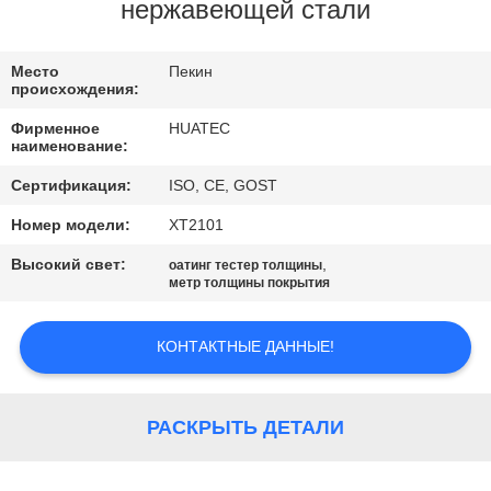
КАЧЕСТВА
нержавеющей стали
СВЯЖИТЕСЬ
Место
Пекин
происхождения:
МЫ
Фирменное
HUATEC
наименование:
СПРОСИТЕ
Сертификация:
ISO, CE, GOST
ЦИТАТУ
Номер модели:
ХТ2101
Высокий свет:
,
оатинг тестер толщины
КАРТА
метр толщины покрытия
САЙТА
КОНТАКТНЫЕ ДАННЫЕ!
PRIVACY
POLICY
РАСКРЫТЬ ДЕТАЛИ