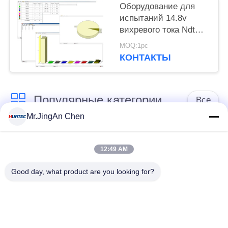
Оборудование для
испытаний 14.8v
вихревого тока Ndt
портативное
MOQ:1pc
построенное в
КОНТАКТЫ
батарее лития
Популярные категории
Все
Mr.JingAn Chen
Ультразвуковой
Ультразвуковой
дефектоскоп
толщиномер
12:49 AM
Good day, what product are you looking for?
Толщиномер
Портативный
покрытий
твердомер
Сканеры
Рентгеновский