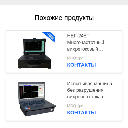
Похожие продукты
HEF-24ET
Многочастотный
вихретоковый
дефектоскоп для труб
MOQ:1pc
котлов и
КОНТАКТЫ
теплообменников
Испытывая машина
без разрушения
вихревого тока с
батареей лития
MOQ:1pc
КОНТАКТЫ