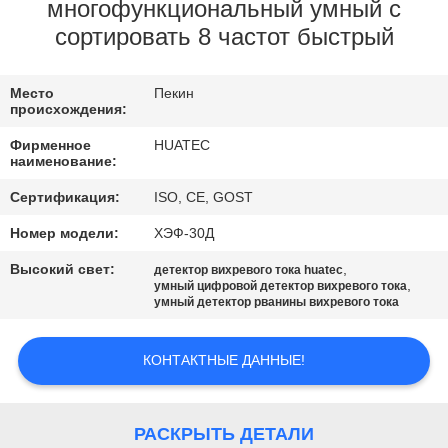
КАЧЕСТВА
многофункциональный умный с
сортировать 8 частот быстрый
СВЯЖИТЕСЬ
Место
Пекин
МЫ
происхождения:
Фирменное
HUATEC
СПРОСИТЕ
наименование:
ЦИТАТУ
Сертификация:
ISO, CE, GOST
Номер модели:
ХЭФ-30Д
КАРТА
Высокий свет:
,
детектор вихревого тока huatec
,
умный цифровой детектор вихревого тока
САЙТА
умный детектор рванины вихревого тока
PRIVACY
КОНТАКТНЫЕ ДАННЫЕ!
POLICY
РАСКРЫТЬ ДЕТАЛИ