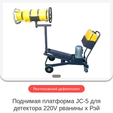
HUATEC
GROUP
CORPORATION.
All
Rights
Reserved.
ДОМ
ПРОДУКТЫ
О
НАС
ПУТЕШЕСТВИЕ
ФАБРИКИ
Рентгеновский дефектоскоп
Поднимая платформа JC-5 для
ПРОВЕРКА
детектора 220V рванины x Рэй