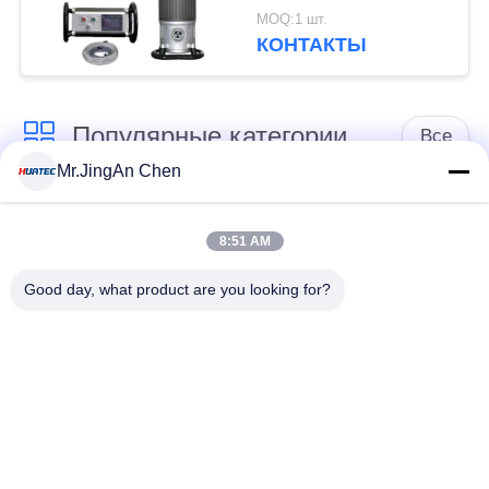
рентгеновский
MOQ:1 шт.
детектор дефектов
КОНТАКТЫ
Популярные категории
Все
Mr.JingAn Chen
Ультразвуковой
Ультразвуковой
дефектоскоп
толщиномер
8:51 AM
Good day, what product are you looking for?
Толщиномер
Портативный
покрытий
твердомер
Сканеры
Рентгеновский
рентгеновских
дефектоскоп
трубопровода