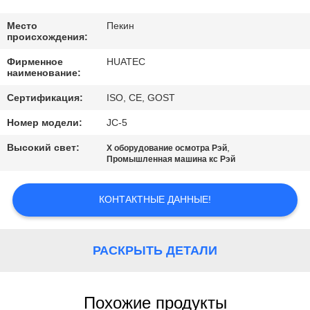
КАЧЕСТВА
Место
Пекин
происхождения:
СВЯЖИТЕСЬ
Фирменное
HUATEC
МЫ
наименование:
Сертификация:
ISO, CE, GOST
СПРОСИТЕ
Номер модели:
JC-5
ЦИТАТУ
Высокий свет:
,
X оборудование осмотра Рэй
Промышленная машина кс Рэй
КАРТА
САЙТА
КОНТАКТНЫЕ ДАННЫЕ!
PRIVACY
РАСКРЫТЬ ДЕТАЛИ
POLICY
Похожие продукты