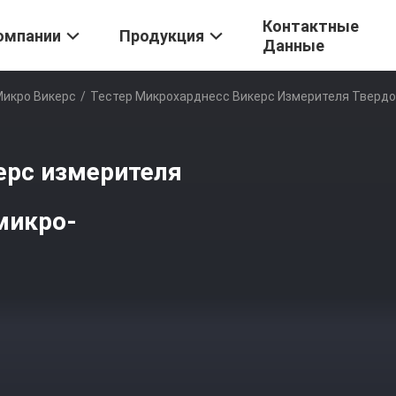
Контактные
омпании
Продукция
Данные
Микро Викерс
/
Тестер Микрохарднесс Викерс Измерителя Твердо
ерс измерителя
микро-