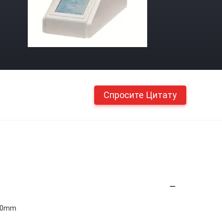
Спросите Цитату
60mm