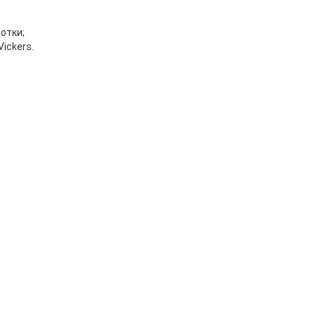
отки;
ickers.