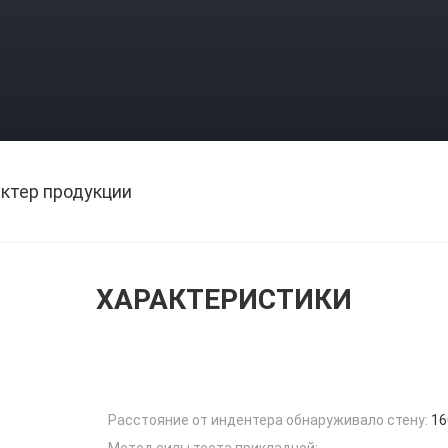
ктер продукции
ХАРАКТЕРИСТИКИ
Расстояние от индентера обнаруживало стену:
1
Метод силы теста прикладной: