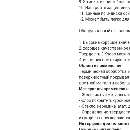
9. За исключением больш
10. Настройте защищенн
11. данные по U-диска со
12. Может быть легко дл
Оборудованный с экраном
1. Высокие хорошие знач
2. хорошее качественное 
Твердость 3 Knoop можно
4. источник света яркост
Области применения:
Термическая обработка, к
поверхностный покрывая 
цветной металл и небольш
Материалы применения:
--Железистые металлы, ц
--слой покрытия, курсир
--Стекло, керамика, агат,
--Определение твердости 
и градиент науглерожива
Интерфейс деятельност
Основной интерфейс