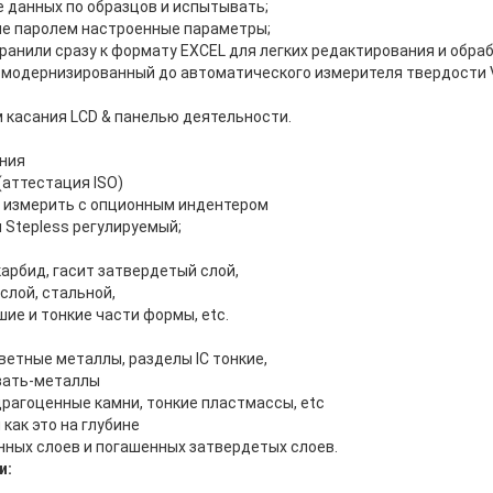
е данных по образцов и испытывать;
ые паролем настроенные параметры;
хранили сразу к формату EXCEL для легких редактирования и обраб
я модернизированный до автоматического измерителя твердости V
 касания LCD & панелью деятельности.
ения
(аттестация ISO)
 измерить с опционным индентером
и Stepless регулируемый;
арбид, гасит затвердетый слой,
слой, стальной,
ие и тонкие части формы, etc.
ветные металлы, разделы IC тонкие,
овать-металлы
 драгоценные камни, тонкие пластмассы, etc
как это на глубине
нных слоев и погашенных затвердетых слоев.
и: