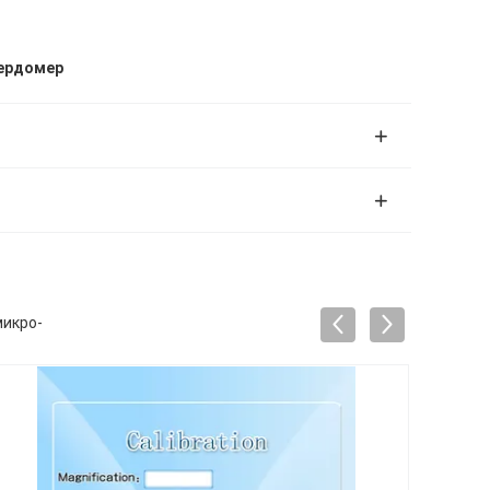
ердомер
микро-