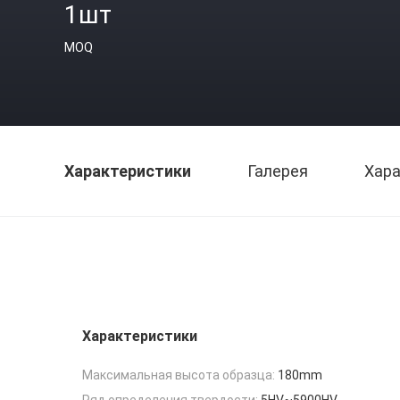
1шт
MOQ
Характеристики
Галерея
Хара
Характеристики
Максимальная высота образца:
180mm
Ряд определения твердости:
5HV~5900HV