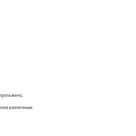
 приложено;
лока различным;