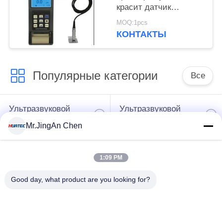
красит датчик
толщины Tg110
MOQ:1pcs
покрытия Elcometer
КОНТАКТЫ
Популярные категории
Все
Ультразвуковой
Ультразвуковой
дефектоскоп
толщиномер
Mr.JingAn Chen
Толщиномер
Портативный
1:09 PM
покрытий
твердомер
Good day, what product are you looking for?
Сканеры
Рентгеновский
рентгеновских
дефектоскоп
трубопровода