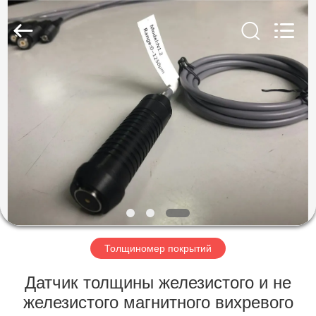
HUATEC
GROUP
CORPORATION.
All
Rights
Reserved.
ДОМ
ПРОДУКТЫ
О
НАС
ПУТЕШЕСТВИЕ
ФАБРИКИ
Толщиномер покрытий
Датчик толщины железистого и не
ПРОВЕРКА
железистого магнитного вихревого