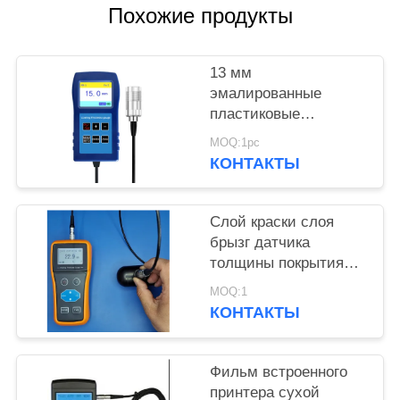
Похожие продукты
13 мм
эмалированные
пластиковые
распылительные
MOQ:1pc
покрытия
КОНТАКТЫ
противокоррозионные
огнеупорные толщина
покрытия габарит TG-
Слой краски слоя
6008
брызг датчика
толщины покрытия
краски 300 градус
MOQ:1
цельсий
КОНТАКТЫ
высокотемпературный
Фильм встроенного
принтера сухой