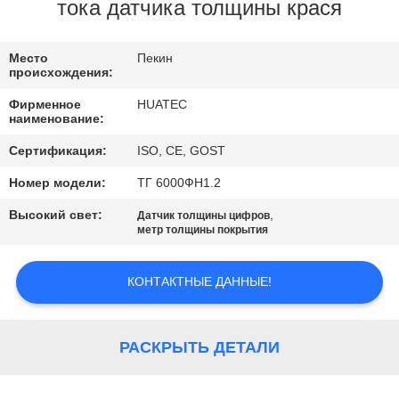
КАЧЕСТВА
тока датчика толщины крася
СВЯЖИТЕСЬ
Место
Пекин
происхождения:
МЫ
Фирменное
HUATEC
наименование:
СПРОСИТЕ
Сертификация:
ISO, CE, GOST
ЦИТАТУ
Номер модели:
ТГ 6000ФН1.2
Высокий свет:
,
Датчик толщины цифров
КАРТА
метр толщины покрытия
САЙТА
КОНТАКТНЫЕ ДАННЫЕ!
PRIVACY
POLICY
РАСКРЫТЬ ДЕТАЛИ