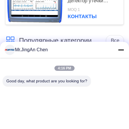
детектор утечки
звуковых волн
MOQ:1
КОНТАКТЫ
Популярные категории
Все
Mr.JingAn Chen
Ультразвуковой
Ультразвуковой
дефектоскоп
толщиномер
4:16 PM
Good day, what product are you looking for?
Толщиномер
Портативный
покрытий
твердомер
Сканеры
Рентгеновский
рентгеновских
дефектоскоп
трубопровода