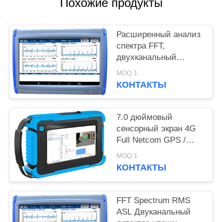
Похожие продукты
Расширенный анализ
спектра FFT,
двухканальный
синхронный детектор
MOQ:1
утечек клапанов
КОНТАКТЫ
акустической
эмиссии с
опциональным
7.0 дюймовый
усилением
сенсорный экран 4G
Full Netcom GPS /
Beidou Gas Leak
MOQ:1
Acoustic Imager HAI-
КОНТАКТЫ
100
FFT Spectrum RMS
ASL Двуканальный