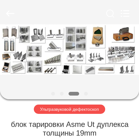
HUATEC
GROUP
CORPORATION.
All
Rights
Reserved.
ДОМ
ПРОДУКТЫ
О
НАС
ПУТЕШЕСТВИЕ
ФАБРИКИ
Ультразвуковой дефектоскоп
блок тарировки Asme Ut дуплекса
ПРОВЕРКА
толщины 19mm