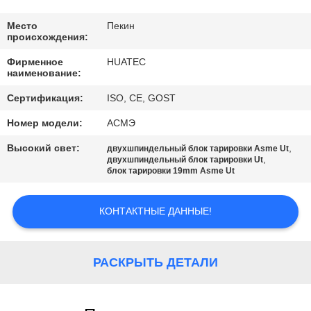
КАЧЕСТВА
Место
Пекин
происхождения:
СВЯЖИТЕСЬ
Фирменное
HUATEC
МЫ
наименование:
Сертификация:
ISO, CE, GOST
СПРОСИТЕ
Номер модели:
АСМЭ
ЦИТАТУ
Высокий свет:
,
двухшпиндельный блок тарировки Asme Ut
,
двухшпиндельный блок тарировки Ut
блок тарировки 19mm Asme Ut
КАРТА
САЙТА
КОНТАКТНЫЕ ДАННЫЕ!
PRIVACY
РАСКРЫТЬ ДЕТАЛИ
POLICY