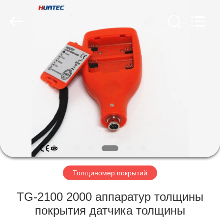
HUATEC
GROUP
CORPORATION.
All
Rights
Reserved.
ДОМ
ПРОДУКТЫ
О
НАС
ПУТЕШЕСТВИЕ
ФАБРИКИ
Толщиномер покрытий
TG-2100 2000 аппаратур толщины
ПРОВЕРКА
покрытия датчика толщины