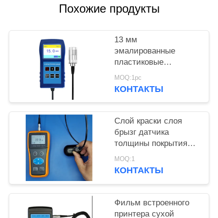
Похожие продукты
13 мм
эмалированные
пластиковые
распылительные
MOQ:1pc
покрытия
КОНТАКТЫ
противокоррозионные
огнеупорные толщина
покрытия габарит TG-
Слой краски слоя
6008
брызг датчика
толщины покрытия
краски 300 градус
MOQ:1
цельсий
КОНТАКТЫ
высокотемпературный
Фильм встроенного
принтера сухой