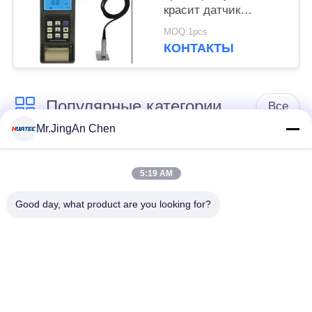
красит датчик
толщины Tg110
MOQ:1pcs
покрытия Elcometer
КОНТАКТЫ
Популярные категории
Все
Mr.JingAn Chen
Ультразвуковой
Ультразвуковой
дефектоскоп
толщиномер
5:19 AM
Good day, what product are you looking for?
Толщиномер
Портативный
покрытий
твердомер
Сканеры
Рентгеновский
рентгеновских
дефектоскоп
трубопровода