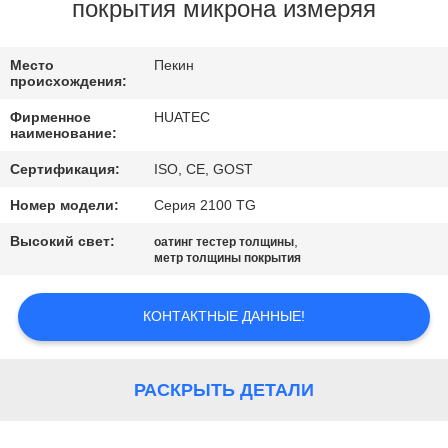
КАЧЕСТВА
покрытия микрона измеряя
СВЯЖИТЕСЬ
Место
Пекин
происхождения:
МЫ
Фирменное
HUATEC
наименование:
СПРОСИТЕ
Сертификация:
ISO, CE, GOST
ЦИТАТУ
Номер модели:
Серия 2100 TG
Высокий свет:
,
оатинг тестер толщины
КАРТА
метр толщины покрытия
САЙТА
КОНТАКТНЫЕ ДАННЫЕ!
PRIVACY
POLICY
РАСКРЫТЬ ДЕТАЛИ