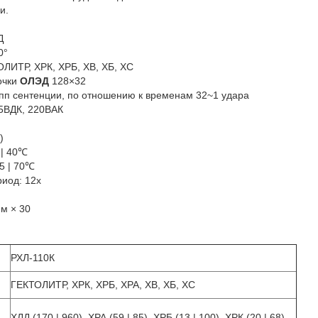
и.
Д
0°
ЛИТР, ХРК, ХРБ, ХВ, ХБ, ХС
очки
ОЛЭД
128×32
пп сентенции, по отношению к временам 32~1 удара
 5ВДК, 220ВАК
)
 | 40℃
5 | 70℃
иод: 12х
м × 30
РХЛ-110К
ГЕКТОЛИТР, ХРК, ХРБ, ХРА, ХВ, ХБ, ХС
ХЛД (170 | 960), ХРА (59 | 85), ХРБ (13 | 100), ХРК (20 | 68),