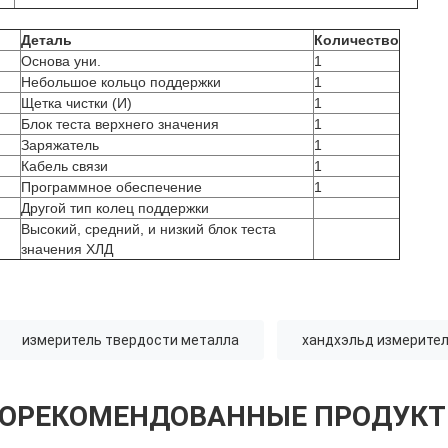
Деталь
Количество
Основа уни.
1
Небольшое кольцо поддержки
1
Щетка чистки (И)
1
Блок теста верхнего значения
1
Заряжатель
1
Кабель связи
1
Программное обеспечение
1
Другой тип колец поддержки
Высокий, средний, и низкий блок теста
значения ХЛД
измеритель твердости металла
хандхэльд измерите
ОРЕКОМЕНДОВАННЫЕ ПРОДУК