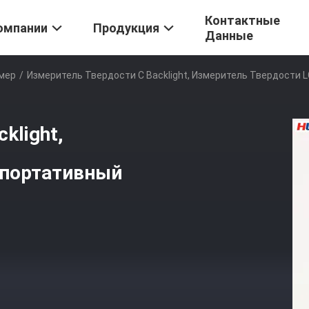
Контактные
омпании
Продукция
Данные
мер
/
Измеритель Твердости С Backlight, Измеритель Твердости 
klight,
 портативный