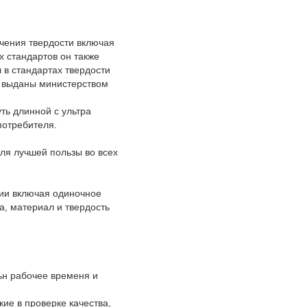
чения твердости включая
х стандартов он также
 в стандартах твердости
е выданы министерством
ь длинной с ультра
потребителя.
ля лучшей пользы во всех
ии включая одиночное
а, материал и твердость
ьн рабочее временя и
ие в проверке качества,