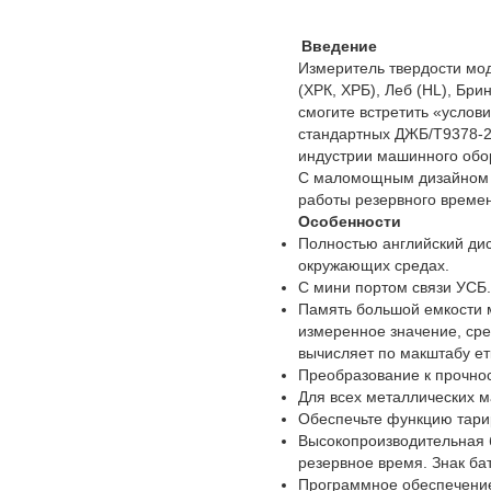
Введение
Измеритель твердости мод
(ХРК, ХРБ), Леб (HL), Бри
смогите встретить «услов
стандартных ДЖБ/Т9378-2
индустрии машинного обор
С маломощным дизайном и
работы резервного времен
Особенности
Полностью английский дис
окружающих средах.
С мини портом связи УСБ.
Память большой емкости 
измеренное значение, сре
вычисляет по макштабу ет
Преобразование к прочнос
Для всех металлических м
Обеспечьте функцию тари
Высокопроизводительная 
резервное время. Знак ба
Программное обеспечение 