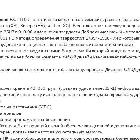
ели РХЛ-110К портативный может сразу измерить разные виды зна
нелл (ХБ), Викерс (HV), и Шав (ХС). В соответствии с международны
ия ЗБН7л 010-90 измерителя твердости Леб технические» и «металл
001 ГБ метода определения твердости/т 17394-1998» Леб которы
удования и национального наблюдения качества и технических.
 высокопроизводительными батареями Ли который могут достигнут
и он имеет больше компакт и гибкий дизайн увеличивает гибкость 
плей меню легок для того чтобы манипулировать. Дисплей ОЛЭД д
может хранить 48~350 групп (среднее удара тимес32~1) информац
днее значение, дату испытания, направление удара, времена удар
к.
ти на растяжение (У.Т.С).
атериалов.
ровки программного обеспечения.
батарея Ли с зарядной схемой обеспечивая длинной с дополнител
тареи, показывает настоящую остальную емкость.
ПК можно оборудовать для того чтобы соотвествовать более высок