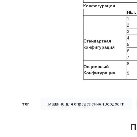
Конфигурация
НЕТ.
1
2
3
4
Стандартная
5
конфигурация
6
7
8
Опционный
Конфигурация
9
тег:
машина для определения твердости
П