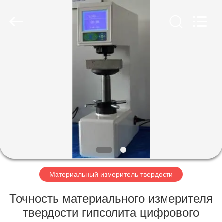
HUATEC
GROUP
CORPORATION.
All
Rights
Reserved.
ДОМ
ПРОДУКТЫ
О
НАС
ПУТЕШЕСТВИЕ
ФАБРИКИ
Материальный измеритель твердости
Точность материального измерителя
ПРОВЕРКА
твердости гипсолита цифрового