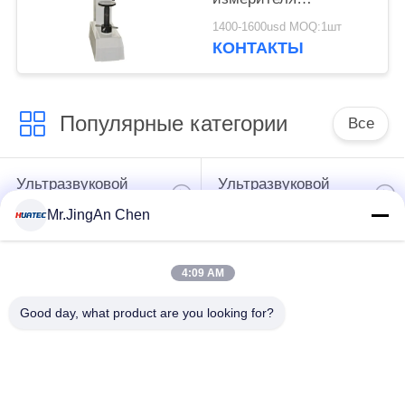
твердости
1400-1600usd MOQ:1шт
пластичного
КОНТАКТЫ
материала 400mm
Популярные категории
Все
Ультразвуковой
Ультразвуковой
дефектоскоп
толщиномер
Mr.JingAn Chen
Толщиномер
Портативный
4:09 AM
покрытий
твердомер
Good day, what product are you looking for?
Сканеры
Рентгеновский
рентгеновских
дефектоскоп
трубопровода