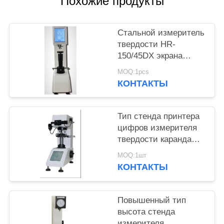
Похожие продукты
Стальной измеритель
твердости HR-
150/45DX экрана
касания
MOQ:1pcs
поверхностный
КОНТАКТЫ
Тип стенда принтера
цифров измерителя
твердости карандаша
дисплея LCD
MOQ:1шт
встроенный
КОНТАКТЫ
Повышенный тип
высота стенда
измерителя