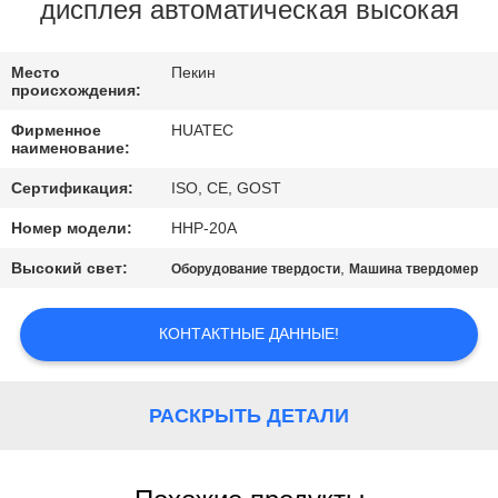
КАЧЕСТВА
дисплея автоматическая высокая
СВЯЖИТЕСЬ
Место
Пекин
происхождения:
МЫ
Фирменное
HUATEC
наименование:
СПРОСИТЕ
Сертификация:
ISO, CE, GOST
ЦИТАТУ
Номер модели:
HHP-20A
Высокий свет:
,
Оборудование твердости
Машина твердомер
КАРТА
САЙТА
КОНТАКТНЫЕ ДАННЫЕ!
PRIVACY
РАСКРЫТЬ ДЕТАЛИ
POLICY