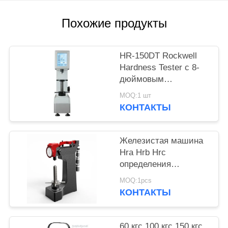
Похожие продукты
HR-150DT Rockwell
Hardness Tester с 8-
дюймовым
сенсорным экраном,
MOQ:1 шт
вместимостью 150
КОНТАКТЫ
кгф
Железистая машина
Hra Hrb Hrc
определения
твердости Rockwell
MOQ:1pcs
цветных металлов
КОНТАКТЫ
металлов
60 кгс 100 кгс 150 кгс