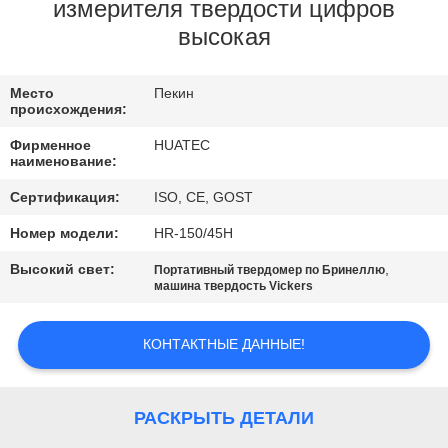
КАЧЕСТВА
измерителя твердости цифров
высокая
СВЯЖИТЕСЬ
Место
Пекин
МЫ
происхождения:
Фирменное
HUATEC
СПРОСИТЕ
наименование:
ЦИТАТУ
Сертификация:
ISO, CE, GOST
Номер модели:
HR-150/45H
КАРТА
Высокий свет:
,
Портативный твердомер по Бринеллю
машина твердость Vickers
САЙТА
КОНТАКТНЫЕ ДАННЫЕ!
PRIVACY
POLICY
РАСКРЫТЬ ДЕТАЛИ