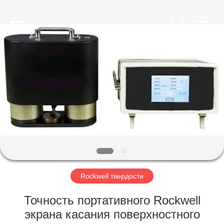
HUATEC
GROUP
CORPORATION.
All
Rights
Reserved.
ДОМ
ПРОДУКТЫ
О
НАС
ПУТЕШЕСТВИЕ
ФАБРИКИ
Rockwell твердости
Точность портативного Rockwell
ПРОВЕРКА
экрана касания поверхностного