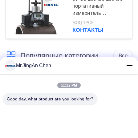
портативный
измеритель
твердости Исо 6508
MOQ:1PCS
Астм Э18 Роквелл
КОНТАКТЫ
магнитный
Популярные категории
Все
Mr.JingAn Chen
Ультразвуковой
Ультразвуковой
дефектоскоп
толщиномер
11:22 PM
Good day, what product are you looking for?
Толщиномер
Портативный
покрытий
твердомер
Сканеры
Рентгеновский
рентгеновских