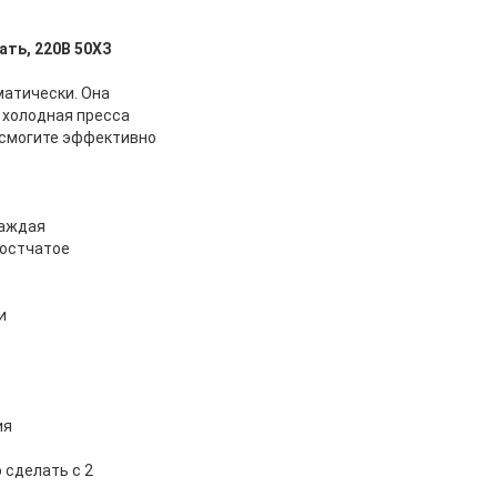
ть, 220В 50ХЗ
матически. Она
 холодная пресса
, смогите эффективно
лаждая
ростчатое
и
ия
 сделать с 2