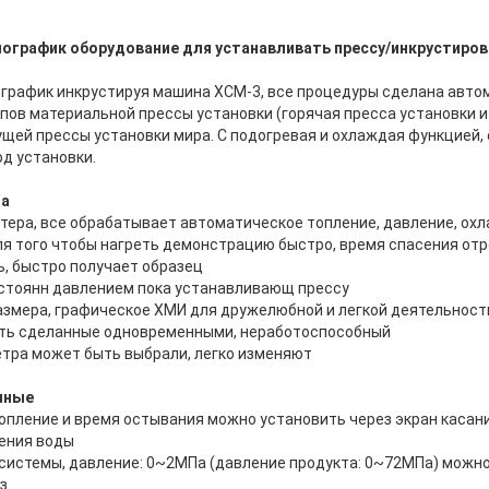
график оборудование для устанавливать прессу/инкрустирова
рафик инкрустируя машина ХСМ-3, все процедуры сделана авто
ипов материальной прессы установки (горячая пресса установки и
дущей прессы установки мира. С подогревая и охлаждая функцией
д установки.
та
ера, все обрабатывает автоматическое топление, давление, ох
 того чтобы нагреть демонстрацию быстро, время спасения от
, быстро получает образец
остоянн давлением пока устанавливающ прессу
азмера, графическое ХМИ для дружелюбной и легкой деятельност
ыть сделанные одновременными, неработоспособный
тра может быть выбрали, легко изменяют
нные
топление и время остывания можно установить через экран касан
ения воды
 системы, давление: 0~2МПа (давление продукта: 0~72МПа) можно
з