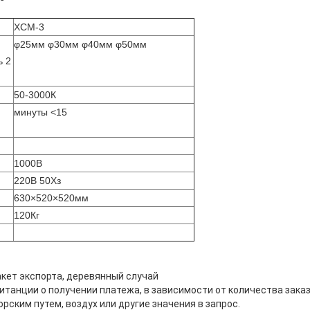
ХСМ-3
φ25мм φ30мм φ40мм φ50мм
ь 2
50-3000К
минуты <15
1000В
220В 50Хз
630×520×520мм
120Кг
акет экспорта, деревянный случай
витанции о получении платежа, в зависимости от количества зака
орским путем, воздух или другие значения в запрос.