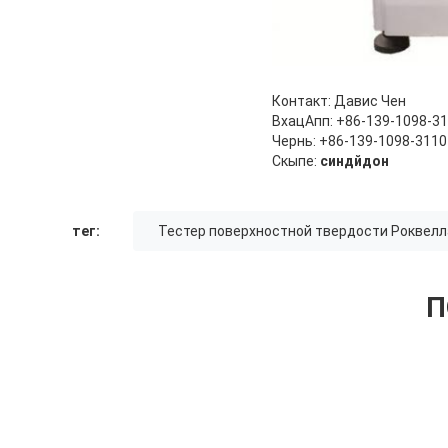
Контакт: Давис Чен
ВхацАпп: +86-139-1098-3
Чернь: +86-139-1098-3110
Скыпе:
синдйдон
тег:
Тестер поверхностной твердости Роквелл
П