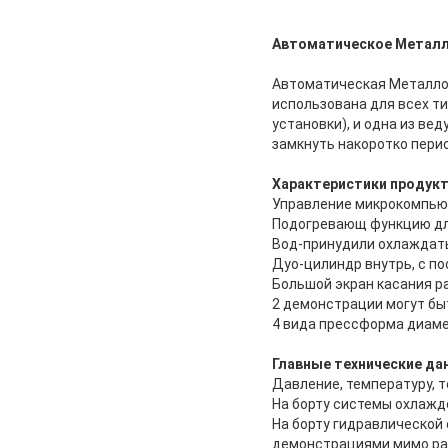
Автоматическое Металло
Автоматическая Металлог
использована для всех т
установки), и одна из ве
замкнуть накоротко перио
Характеристики продук
Управление микрокомпьют
Подогревающ функцию для
Вод-принудили охлаждать
Дуо-цилиндр внутрь, с п
Большой экран касания р
2 демонстрации могут б
4 вида прессформа диаме
Главные технические да
Давление, температуру, 
На борту системы охлажд
На борту гидравлической
демонстрациями мимо ра