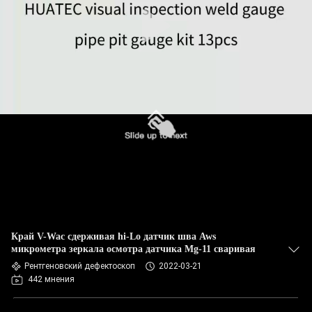
КАЧЕСТВА
СВЯЖИТЕСЬ
МЫ
СПРОСИТЕ
ЦИТАТУ
КАРТА
САЙТА
Край V-Wac сдерживая hi-Lo датчик шва Aws
PRIVACY
микрометра зеркала осмотра датчика Mg-11 сваривая
Рентгеновский дефектоскоп
2022-03-21
POLICY
442 мнения