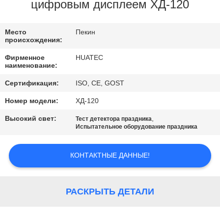
КАЧЕСТВА
цифровым дисплеем ХД-120
СВЯЖИТЕСЬ
Место
Пекин
происхождения:
МЫ
Фирменное
HUATEC
наименование:
СПРОСИТЕ
Сертификация:
ISO, CE, GOST
ЦИТАТУ
Номер модели:
ХД-120
Высокий свет:
,
Тест детектора праздника
КАРТА
Испытательное оборудование праздника
САЙТА
КОНТАКТНЫЕ ДАННЫЕ!
PRIVACY
POLICY
РАСКРЫТЬ ДЕТАЛИ