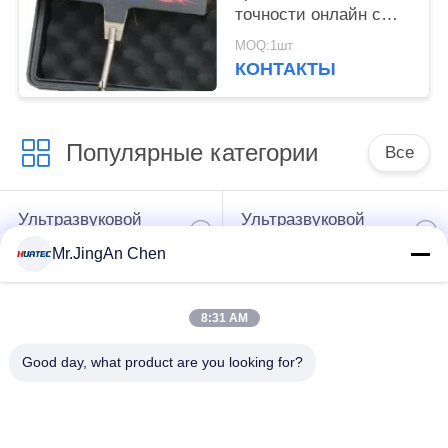
точности онлайн с
цифровым дисплеем
MOQ:1шт
ХД-120
КОНТАКТЫ
Популярные категории
Все
Ультразвуковой
Ультразвуковой
дефектоскоп
толщиномер
Mr.JingAn Chen
Толщиномер
Портативный
8:31 AM
покрытий
твердомер
Good day, what product are you looking for?
Сканеры
Рентгеновский
рентгеновских
дефектоскоп
трубопровода