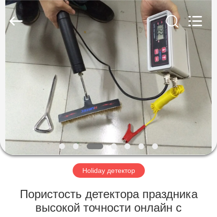
HUATEC
GROUP
CORPORATION.
All
Rights
Reserved.
ДОМ
ПРОДУКТЫ
О
НАС
ПУТЕШЕСТВИЕ
ФАБРИКИ
Holiday детектор
Пористость детектора праздника
ПРОВЕРКА
высокой точности онлайн с