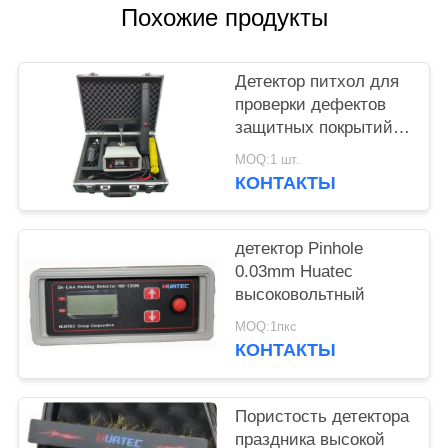
Похожие продукты
Детектор питхол для
проверки дефектов
защитных покрытий
нефтегазопроводов,
MOQ:1 шт.
кабелей, эмали,
КОНТАКТЫ
металлических
резервуаров
детектор Pinhole
0.03mm Huatec
высоковольтный
MOQ:1пкс
КОНТАКТЫ
Пористость детектора
праздника высокой