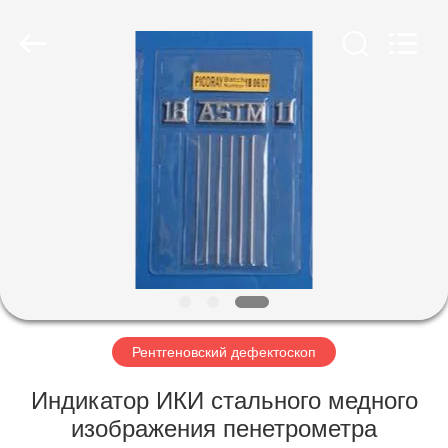
HUATEC
GROUP
CORPORATION.
All
Rights
Reserved.
ДОМ
ПРОДУКТЫ
О
НАС
ПУТЕШЕСТВИЕ
ФАБРИКИ
Рентгеновский дефектоскоп
Индикатор ИКИ стального медного
ПРОВЕРКА
изображения пенетрометра