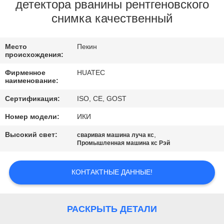
КАЧЕСТВА
детектора рванины рентгеновского
снимка качественный
СВЯЖИТЕСЬ
Место
Пекин
МЫ
происхождения:
Фирменное
HUATEC
СПРОСИТЕ
наименование:
ЦИТАТУ
Сертификация:
ISO, CE, GOST
Номер модели:
ИКИ
КАРТА
Высокий свет:
,
сваривая машина луча кс
Промышленная машина кс Рэй
САЙТА
КОНТАКТНЫЕ ДАННЫЕ!
PRIVACY
POLICY
РАСКРЫТЬ ДЕТАЛИ