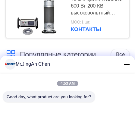
600 Вт 200 КВ
высоковольтный
рентгеновский
MOQ:1 шт.
детектор дефектов
КОНТАКТЫ
Популярные категории
Все
Mr.JingAn Chen
Ультразвуковой
Ультразвуковой
дефектоскоп
толщиномер
4:53 AM
Good day, what product are you looking for?
Толщиномер
Портативный
покрытий
твердомер
Сканеры
Рентгеновский
рентгеновских