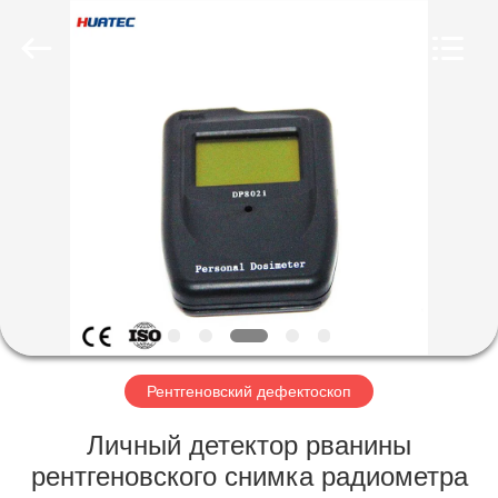
HUATEC
GROUP
CORPORATION.
All
Rights
Reserved.
ДОМ
ПРОДУКТЫ
О
НАС
ПУТЕШЕСТВИЕ
ФАБРИКИ
Рентгеновский дефектоскоп
Личный детектор рванины
ПРОВЕРКА
рентгеновского снимка радиометра