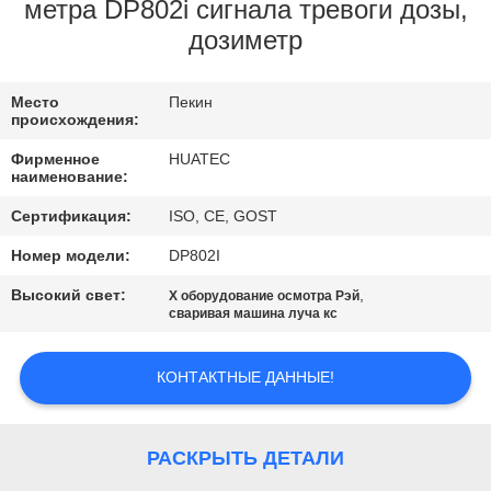
КАЧЕСТВА
метра DP802i сигнала тревоги дозы,
дозиметр
СВЯЖИТЕСЬ
Место
Пекин
МЫ
происхождения:
Фирменное
HUATEC
СПРОСИТЕ
наименование:
ЦИТАТУ
Сертификация:
ISO, CE, GOST
Номер модели:
DP802I
КАРТА
Высокий свет:
,
X оборудование осмотра Рэй
сваривая машина луча кс
САЙТА
КОНТАКТНЫЕ ДАННЫЕ!
PRIVACY
POLICY
РАСКРЫТЬ ДЕТАЛИ