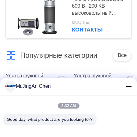
600 Вт 200 КВ
высоковольтный
рентгеновский
MOQ:1 шт.
детектор дефектов
КОНТАКТЫ
Популярные категории
Все
Ультразвуковой
Ультразвуковой
дефектоскоп
толщиномер
Mr.JingAn Chen
Толщиномер
Портативный
3:32 AM
покрытий
твердомер
Good day, what product are you looking for?
Сканеры
Рентгеновский
рентгеновских