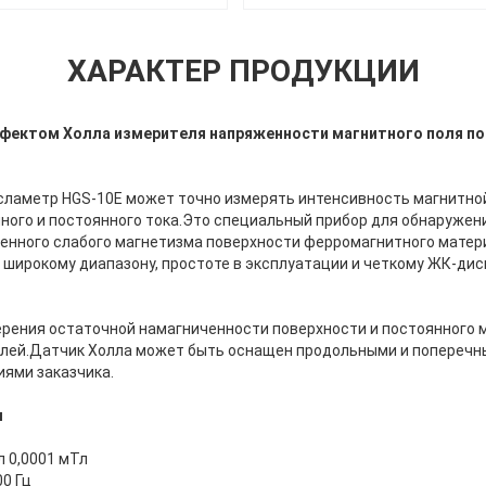
ХАРАКТЕР ПРОДУКЦИИ
фектом Холла измерителя напряженности магнитного поля по
ламетр HGS-10E может точно измерять интенсивность магнитно
ного и постоянного тока.Это специальный прибор для обнаружен
енного слабого магнетизма поверхности ферромагнитного матер
 широкому диапазону, простоте в эксплуатации и четкому ЖК-дис
ерения остаточной намагниченности поверхности и постоянного 
еталей.Датчик Холла может быть оснащен продольными и попереч
иями заказчика.
ы
л 0,0001 мТл
00 Гц