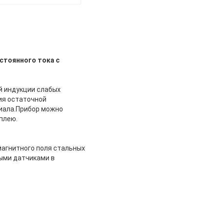
стоянного тока с
й индукции слабых
ия остаточной
иала.Прибор можно
плею.
магнитного поля стальных
ными датчиками в