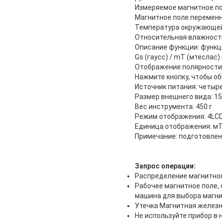
Измеряемое магнитное по
Магнитное поле переменн
Температура окружающе
Относительная влажность
Описание функции: функц
Gs (гаусс) / mT (мтесла
Отображение полярности 
Нажмите кнопку, чтобы о
Источник питания: четыр
Размер внешнего вида: 
Вес инструмента: 450 г
Режим отображения: 4LC
Единица отображения: м
Примечание: подготовлено 
Запрос операции:
Распределение магнитног
Рабочее магнитное поле,
машина для выбора магни
Утечка Магнитная железн
Не используйте прибор в