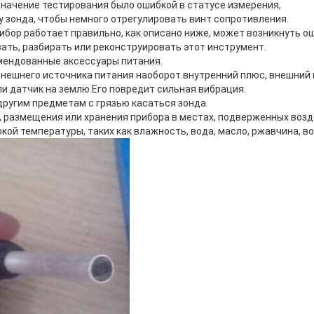
значение тестирования было ошибкой в ​​статусе измерения,
у зонда, чтобы немного отрегулировать винт сопротивления.
рибор работает правильно, как описано ниже, может возникнуть о
ать, разбирать или реконструировать этот инструмент.
мендованные аксессуары питания.
нешнего источника питания наоборот.внутренний плюс, внешний 
ли датчик на землю.Его повредит сильная вибрация.
другим предметам с грязью касаться зонда.
, размещения или хранения прибора в местах, подверженных воз
кой температуры, таких как влажность, вода, масло, ржавчина, во