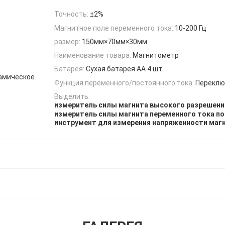
Точность:
±2%
Магнитное поле переменного тока:
10-200 Гц
размер:
150мм×70мм×30мм
Наименование товара:
Магнитометр
Батарея:
Сухая батарея АА 4 шт.
намическое
Функция переменного/постоянного тока:
Перекл
Выделить:
измеритель силы магнита высокого разрешени
измеритель силы магнита переменного тока п
инструмент для измерения напряженности маг