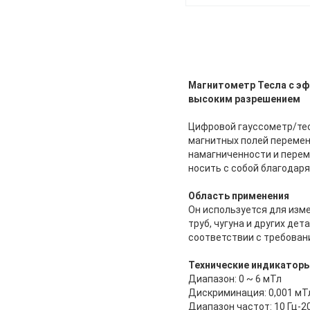
Магнитометр Тесла с эф
высоким разрешением
Цифровой гауссометр/тес
магнитных полей перемен
намагниченности и перем
носить с собой благодаря
Область применения
Он используется для изм
труб, чугуна и других д
соответствии с требован
Технические индикатор
Диапазон: 0 ~ 6 мТл
Дискриминация: 0,001 мТ
Диапазон частот: 10 Гц-2