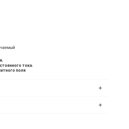
ючаемый
,
я
,
остоянного тока
нитного поля