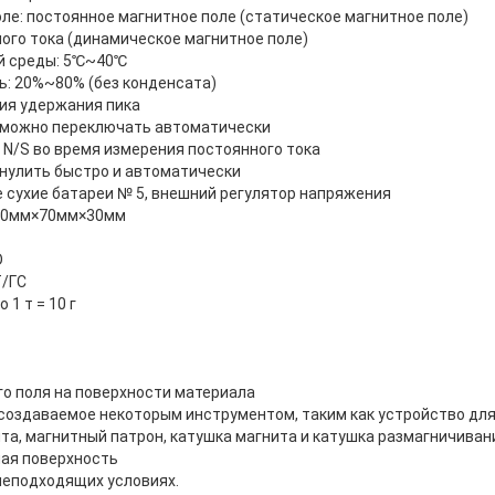
ле: постоянное магнитное поле (статическое магнитное поле)
ого тока (динамическое магнитное поле)
й среды: 5℃~40℃
: 20%~80% (без конденсата)
ия удержания пика
с) можно переключать автоматически
N/S во время измерения постоянного тока
бнулить быстро и автоматически
е сухие батареи № 5, внешний регулятор напряжения
150мм×70мм×30мм
D
Т/ГС
1 т = 10 г
о поля на поверхности материала
 создаваемое некоторым инструментом, таким как устройство для
та, магнитный патрон, катушка магнита и катушка размагничиван
ая поверхность
 неподходящих условиях.