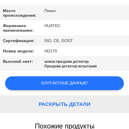
КАЧЕСТВА
Место
Пекин
происхождения:
СВЯЖИТЕСЬ
Фирменное
HUATEC
МЫ
наименование:
Сертификация:
ISO, CE, GOST
СПРОСИТЕ
Номер модели:
HD170
ЦИТАТУ
Высокий свет:
,
шпион праздник детектор
Праздник детектор испытания
КАРТА
САЙТА
КОНТАКТНЫЕ ДАННЫЕ!
PRIVACY
РАСКРЫТЬ ДЕТАЛИ
POLICY
Похожие продукты