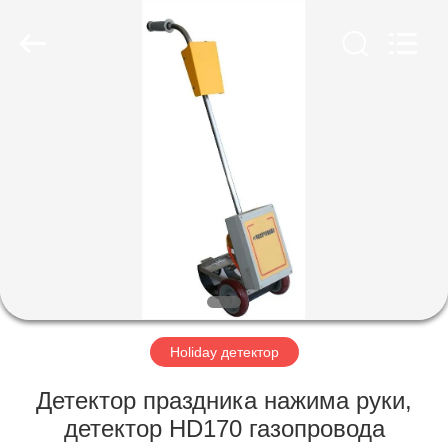
HUATEC
GROUP
CORPORATION.
All
Rights
Reserved.
ДОМ
ПРОДУКТЫ
О
НАС
ПУТЕШЕСТВИЕ
ФАБРИКИ
Holiday детектор
Детектор праздника нажима руки,
ПРОВЕРКА
детектор HD170 газопровода