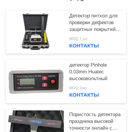
Детектор питхол для
проверки дефектов
защитных покрытий
нефтегазопроводов,
MOQ:1 шт.
кабелей, эмали,
КОНТАКТЫ
металлических
резервуаров
детектор Pinhole
0.03mm Huatec
высоковольтный
MOQ:1пкс
КОНТАКТЫ
Пористость детектора
праздника высокой
точности онлайн с