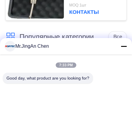
цифровым дисплеем
MOQ:1шт
ХД-120
КОНТАКТЫ
Популярные категории
Все
Mr.JingAn Chen
Ультразвуковой
Ультразвуковой
дефектоскоп
толщиномер
7:33 PM
Good day, what product are you looking for?
Толщиномер
Портативный
покрытий
твердомер
Сканеры
Рентгеновский
рентгеновских
дефектоскоп
трубопровода